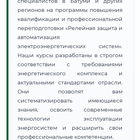
специалистов в Батуми и других
регионов на программы повышения
квалификации и профессиональной
переподготовки «Релейная защита и
автоматизация
🚚
Расчет логистики оригиналов:
электроэнергетических систем».
• Маршрут транзита:
~3 333 км
• Экспресс-доставка СДЭК / Почтой:
5–7 рабочих дней
Наши курсы разработаны в строгом
соответствии с требованиями
📜 Документы и аккредитация
ФИС ФРДО
энергетического комплекса и
актуальными стандартами отрасли.
Они позволят вам
🔍
Нажмите на документ для увеличения и просмотра
систематизировать имеющиеся
знания, освоить современные
технологии эксплуатации
энергосистем и расширить свои
профессиональные компетенции.