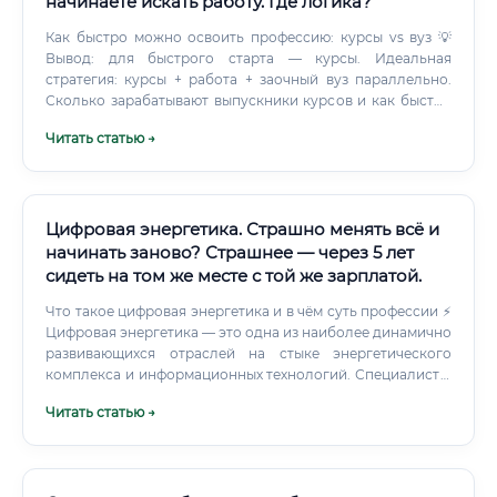
начинаете искать работу. Где логика?
Как быстро можно освоить профессию: курсы vs вуз 💡
Вывод: для быстрого старта — курсы. Идеальная
стратегия: курсы + работа + заочный вуз параллельно.
Сколько зарабатывают выпускники курсов и как быстро
окупается обучение ⚡ Обучение окупается за 1–2 месяца
Читать статью →
работы — это один из лучших показателей среди всех
рабочих специальностей.
Цифровая энергетика. Страшно менять всё и
начинать заново? Страшнее — через 5 лет
сидеть на том же месте с той же зарплатой.
Что такое цифровая энергетика и в чём суть профессии ⚡
Цифровая энергетика — это одна из наиболее динамично
развивающихся отраслей на стыке энергетического
комплекса и информационных технологий. Специалист в
данной области занимается внедрением, эксплуатацией
Читать статью →
и оптимизацией цифровых технологий в системах
производства, передачи, распределения и потребления
электрической энергии. Если говорить простыми
словами: это профессионал, который делает