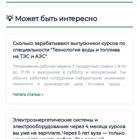
💡 Может быть интересно
Сколько зарабатывают выпускники курсов по
специальности "Технология воды и топлива
на ТЭС и АЭС"
Пятидневная рабочая неделя: Стандартный график с 8:00
до 17:00 с выходными в субботу и воскресенье. Так
обычно работают сотрудники лабораторий, инженеры-
технологи и руководство цеха. Условия труда в
химическом цехе — это работа на промышленном
Читать статью →
объекте повышенной опасности.
Электроэнергетические системы и
электрооборудование: через 4 месяца курсов
вы уже на зарплате. Через 5 лет вуза — только