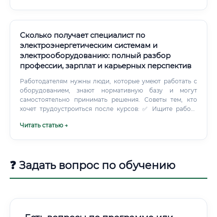
начать карьеру с рабочих позиций, например,
электромонтера или электрослесаря, с последующим
ростом до техника и инженера.
Сколько получает специалист по
электроэнергетическим системам и
электрооборудованию: полный разбор
профессии, зарплат и карьерных перспектив
Работодателям нужны люди, которые умеют работать с
оборудованием, знают нормативную базу и могут
самостоятельно принимать решения. Советы тем, кто
хочет трудоустроиться после курсов: ✅ Ищите работу
ещё во время учёбы — рассылайте резюме, ходите на
Читать статью →
собеседования ✅ Обновите резюме: добавьте новые
навыки, удостоверения, знание программ ✅ Рассмотрите
стажировку даже на небольшую зарплату — опыт важнее
в начале ✅ Зарегистрируйтесь на hh.ru, Superjob,
❓ Задать вопрос по обучению
Zarplata.ru с конкретными ключевыми словами ✅
Обратитесь напрямую в службы персонала крупных
предприятий Есть ли смысл учиться прямо сейчас
Вопрос, который задают многие.