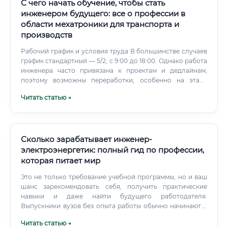
энергосистему «умной».
С чего начать обучение, чтобы стать
инженером будущего: все о профессии в
области мехатроники для транспорта и
производств
Рабочий график и условия труда В большинстве случаев
график стандартный — 5/2, с 9:00 до 18:00. Однако работа
инженера часто привязана к проектам и дедлайнам,
поэтому возможны переработки, особенно на этапе
пусконаладки или сдачи проекта. Место работы может
Читать статью →
быть разным: Офис: Проектирование в CAD, написание
кода.
Сколько зарабатывает инженер-
электроэнергетик: полный гид по профессии,
которая питает мир
Это не только требование учебной программы, но и ваш
шанс зарекомендовать себя, получить практические
навыки и даже найти будущего работодателя.
Выпускники вузов без опыта работы обычно начинают с
должностей инженера 2-й или 3-й категории, помощника
Читать статью →
инженера или мастера. Выпускники колледжей могут