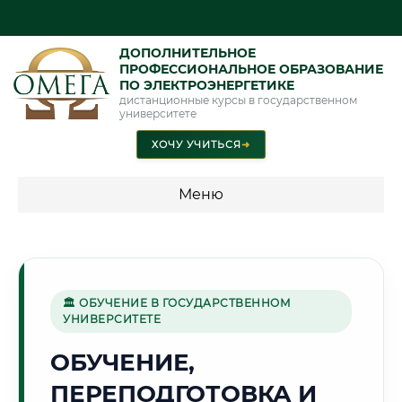
ДОПОЛНИТЕЛЬНОЕ
ПРОФЕССИОНАЛЬНОЕ ОБРАЗОВАНИЕ
ПО ЭЛЕКТРОЭНЕРГЕТИКЕ
дистанционные курсы в государственном
университете
ХОЧУ УЧИТЬСЯ
➜
Меню
💰 ПРОГРАММЫ И СТОИМОСТЬ
Стоимость по программам обучения "Электроэнергетика"
🏛 ОБУЧЕНИЕ В ГОСУДАРСТВЕННОМ
УНИВЕРСИТЕТЕ
🌊
ОБУЧЕНИЕ,
ПЕРЕПОДГОТОВКА И
Г. БАТУМИ