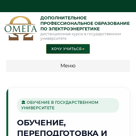
ДОПОЛНИТЕЛЬНОЕ
ПРОФЕССИОНАЛЬНОЕ ОБРАЗОВАНИЕ
ПО ЭЛЕКТРОЭНЕРГЕТИКЕ
дистанционные курсы в государственном
университете
ХОЧУ УЧИТЬСЯ
➜
Меню
💰 ПРОГРАММЫ И СТОИМОСТЬ
Стоимость по программам обучения "Электроэнергетика"
🏛 ОБУЧЕНИЕ В ГОСУДАРСТВЕННОМ
УНИВЕРСИТЕТЕ
🌊
ОБУЧЕНИЕ,
ПЕРЕПОДГОТОВКА И
Г. ИРКУТСК