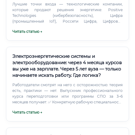
Лучшие точки входа — технологические компании,
которые продают решения энергетике: Positive
Technologies (кибербезопасность), Цифра
(промышленный IoT), Россети Цифра, Цифровые
технологии энергетики. Профессия специалиста по
Читать статью →
цифровой энергетике — это не хайп и не мода.
Электроэнергетические системы и
электрооборудование: через 4 месяца курсов
вы уже на зарплате. Через 5 лет вуза — только
начинаете искать работу. Где логика?
Работодатели смотрят на него с осторожностью: теория
есть, практики — нет. Выпускник профессионального
курса переподготовки или программы СПО за 3–6
месяцев получает: ✅ Конкретную рабочую специальность
(электромонтажник, техник по обслуживанию
Читать статью →
электроустановок, оперативный персонал) ✅ Группу
допуска по электробезопасности ✅ Практические
навыки работы с реальным оборудованием ✅ Документы,
позволяющие приступить к работе немедленно Но — и