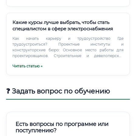
Какие курсы лучше выбрать, чтобы стать
специалистом в сфере электроснабжения
Как начать карьеру и трудоустройство Где
трудоустроиться? Проектные институты и
конструкторские бюро: Основное место работы для
проектировщиков. Строительные и девелоперские
компании: В штате всегда есть инженеры для проверки
Читать статью →
проектов и контроля за подрядчиками.
❓ Задать вопрос по обучению
Есть вопросы по программе или
поступлению?