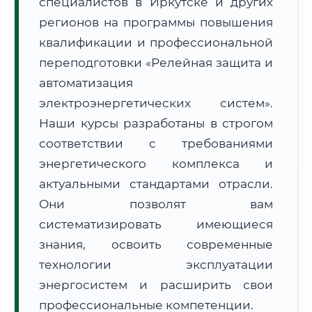
специалистов в Иркутске и других
регионов на программы повышения
квалификации и профессиональной
переподготовки «Релейная защита и
автоматизация
🚚
Расчет логистики оригиналов:
электроэнергетических систем».
• Маршрут транзита:
~1 434 км
• Экспресс-доставка СДЭК / Почтой:
2–3 рабочих дня
Наши курсы разработаны в строгом
соответствии с требованиями
📜 Документы и аккредитация
ФИС ФРДО
энергетического комплекса и
актуальными стандартами отрасли.
Они позволят вам
🔍
Нажмите на документ для увеличения и просмотра
систематизировать имеющиеся
знания, освоить современные
технологии эксплуатации
энергосистем и расширить свои
профессиональные компетенции.