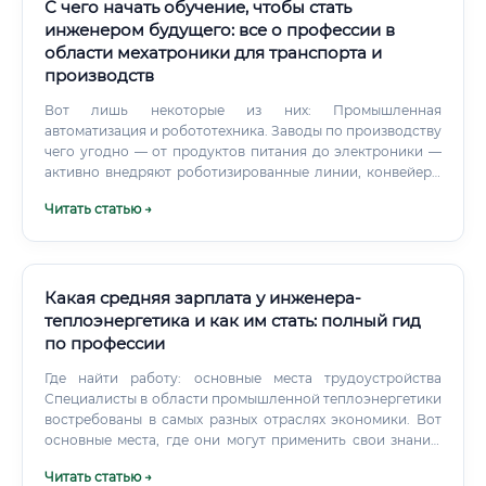
это принципиально важно!
С чего начать обучение, чтобы стать
инженером будущего: все о профессии в
области мехатроники для транспорта и
производств
Вот лишь некоторые из них: Промышленная
автоматизация и робототехника. Заводы по производству
чего угодно — от продуктов питания до электроники —
активно внедряют роботизированные линии, конвейеры
и автоматизированные склады. Здесь нужны
Читать статью →
специалисты для проектирования, внедрения и
обслуживания этих систем.
Какая средняя зарплата у инженера-
теплоэнергетика и как им стать: полный гид
по профессии
Где найти работу: основные места трудоустройства
Специалисты в области промышленной теплоэнергетики
востребованы в самых разных отраслях экономики. Вот
основные места, где они могут применить свои знания:
Генерирующие компании: ТЭЦ, ГРЭС, АЭС, котельные.
Читать статью →