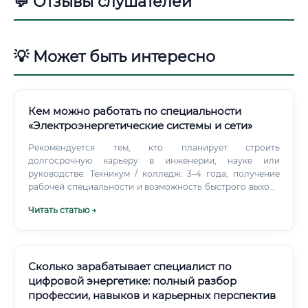
💬 Отзывы слушателей
💡 Может быть интересно
Кем можно работать по специальности
«Электроэнергетические системы и сети»
Рекомендуется тем, кто планирует строить
долгосрочную карьеру в инженерии, науке или
руководстве. Техникум / колледж: 3–4 года, получение
рабочей специальности и возможность быстрого выхода
на рынок труда. Переподготовка + практика: если у вас
Читать статью →
уже есть смежное техническое образование, достаточно
6–12 месяцев курсов и 6–12 месяцев практической работы
на предприятии для уверенного старта.
Сколько зарабатывает специалист по
цифровой энергетике: полный разбор
профессии, навыков и карьерных перспектив