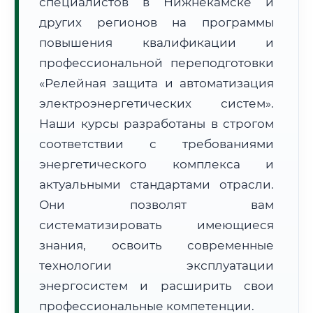
специалистов в Нижнекамске и
других регионов на программы
повышения квалификации и
профессиональной переподготовки
«Релейная защита и автоматизация
🚚
Расчет логистики оригиналов:
электроэнергетических систем».
• Маршрут транзита:
~1 953 км
• Экспресс-доставка СДЭК / Почтой:
3–5 рабочих дней
Наши курсы разработаны в строгом
соответствии с требованиями
📜 Документы и аккредитация
ФИС ФРДО
энергетического комплекса и
актуальными стандартами отрасли.
Они позволят вам
🔍
Нажмите на документ для увеличения и просмотра
систематизировать имеющиеся
знания, освоить современные
технологии эксплуатации
энергосистем и расширить свои
профессиональные компетенции.