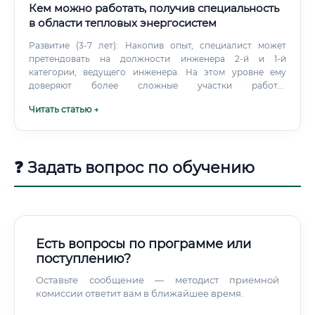
Кем можно работать, получив специальность
в области тепловых энергосистем
Развитие (3-7 лет): Накопив опыт, специалист может
претендовать на должности инженера 2-й и 1-й
категории, ведущего инженера. На этом уровне ему
доверяют более сложные участки работы,
самостоятельное ведение проектов, руководство
Читать статью →
небольшой группой специалистов. Высший уровень (7+
лет): Опытные и проявившие себя инженеры могут занять
руководящие должности: начальник смены на станции,
начальник цеха, руководитель проектного отдела,
❓ Задать вопрос по обучению
главный энергетик предприятия.
Есть вопросы по программе или
поступлению?
Оставьте сообщение — методист приемной
комиссии ответит вам в ближайшее время.