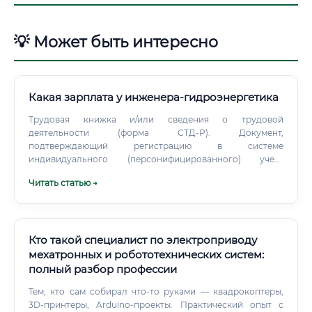
💡 Может быть интересно
Какая зарплата у инженера-гидроэнергетика
Трудовая книжка и/или сведения о трудовой
деятельности (форма СТД-Р). Документ,
подтверждающий регистрацию в системе
индивидуального (персонифицированного) учета
(СНИЛС). Документы о прохождении курсов повышения
Читать статью →
квалификации (при наличии).
Кто такой специалист по электроприводу
мехатронных и робототехнических систем:
полный разбор профессии
Тем, кто сам собирал что-то руками — квадрокоптеры,
3D-принтеры, Arduino-проекты. Практический опыт с