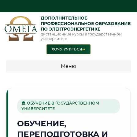
ДОПОЛНИТЕЛЬНОЕ
ПРОФЕССИОНАЛЬНОЕ ОБРАЗОВАНИЕ
ПО ЭЛЕКТРОЭНЕРГЕТИКЕ
дистанционные курсы в государственном
университете
ХОЧУ УЧИТЬСЯ
➜
Меню
💰 ПРОГРАММЫ И СТОИМОСТЬ
Стоимость по программам обучения "Электроэнергетика"
🏛 ОБУЧЕНИЕ В ГОСУДАРСТВЕННОМ
УНИВЕРСИТЕТЕ
🏭
ОБУЧЕНИЕ,
ПЕРЕПОДГОТОВКА И
Г. НИЖНЕКАМСК