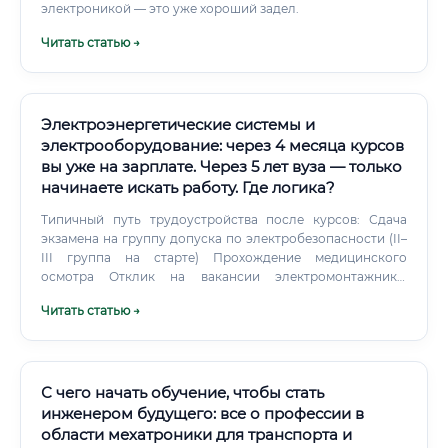
электроникой — это уже хороший задел.
Читать статью →
Электроэнергетические системы и
электрооборудование: через 4 месяца курсов
вы уже на зарплате. Через 5 лет вуза — только
начинаете искать работу. Где логика?
Типичный путь трудоустройства после курсов: Сдача
экзамена на группу допуска по электробезопасности (II–
III группа на старте) Прохождение медицинского
осмотра Отклик на вакансии электромонтажника,
помощника электрика, техника по обслуживанию
Читать статью →
Оформление на предприятии, прохождение вводного
инструктажа Работа под наставничеством опытного
специалиста в первые 1–3 месяца Какие курсы лучше
выбрать При выборе курсов обращайте внимание на
следующие критерии: 💡 Обращайте внимание на
С чего начать обучение, чтобы стать
учебные центры при крупных предприятиях и вузах —
инженером будущего: все о профессии в
они, как правило, предоставляют более качественную
области мехатроники для транспорта и
практическую подготовку. Большинство работодателей