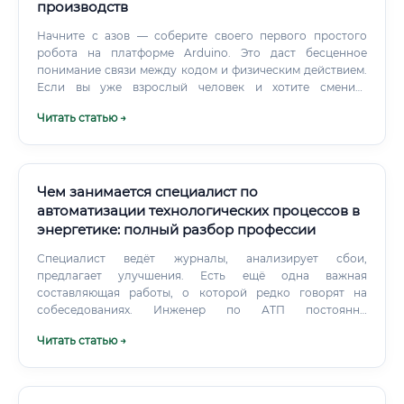
производств
в электроэнергетике готовы брать специалистов без
опыта при условии: Наличия базового образования по
Начните с азов — соберите своего первого простого
профилю (курсы, колледж) Наличия действующей группы
робота на платформе Arduino. Это даст бесценное
допуска по электробезопасности Прохождения
понимание связи между кодом и физическим действием.
медицинского осмотра Готовности работать под
Если вы уже взрослый человек и хотите сменить
руководством опытного специалиста Практика
профессию, начните с основ: Основы программирования:
Читать статью →
показывает: 6–12 месяцев работы под наставничеством
Изучите язык C++ (для микроконтроллеров) и Python (для
полностью компенсируют отсутствие опыта при найме.
систем верхнего уровня и обработки данных).
Чем занимается специалист по
автоматизации технологических процессов в
энергетике: полный разбор профессии
Специалист ведёт журналы, анализирует сбои,
предлагает улучшения. Есть ещё одна важная
составляющая работы, о которой редко говорят на
собеседованиях. Инженер по АТП постоянно
взаимодействует с технологами, электриками,
Читать статью →
механиками.