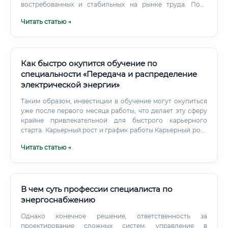
востребованных и стабильных на рынке труда. Пока
человечество использует электричество, будут нужны
Читать статью →
специалисты, которые умеют с ним работать.
Как быстро окупится обучение по
специальности «Передача и распределение
электрической энергии»
Таким образом, инвестиции в обучение могут окупиться
уже после первого месяца работы, что делает эту сферу
крайне привлекательной для быстрого карьерного
старта. Карьерный рост и график работы Карьерный рост
в отрасли является прозрачным и предсказуемым.
Читать статью →
Типичная траектория выглядит так: Электромонтер/
Техник -> Мастер участка -> Инженер -> Ведущий
инженер -> Начальник службы/отдела -> Главный
инженер.
В чем суть профессии специалиста по
энергоснабжению
Однако конечное решение, ответственность за
проектирование сложных систем, управление в