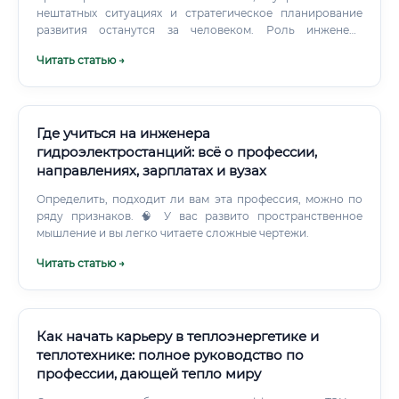
нештатных ситуациях и стратегическое планирование
развития останутся за человеком. Роль инженера
сместится от оперативного контроля к аналитике,
Читать статью →
управлению сложными цифровыми системами и
разработке алгоритмов для них.
Где учиться на инженера
гидроэлектростанций: всё о профессии,
направлениях, зарплатах и вузах
Определить, подходит ли вам эта профессия, можно по
ряду признаков. 🧠 У вас развито пространственное
мышление и вы легко читаете сложные чертежи.
Читать статью →
Как начать карьеру в теплоэнергетике и
теплотехнике: полное руководство по
профессии, дающей тепло миру