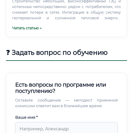
Строительство небольших, высокоэффективных ТЭЦ и
котельных непосредственно рядом с потребителем, что
снижает потери в сетях. Интеграция в общую систему
геотермальной и солнечной тепловой энергии.
Профессия теплоэнергетика перестает быть просто
Читать статью →
"работой с железом".
❓ Задать вопрос по обучению
Есть вопросы по программе или
поступлению?
Оставьте сообщение — методист приемной
комиссии ответит вам в ближайшее время.
Ваше имя *