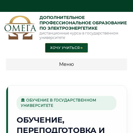
ДОПОЛНИТЕЛЬНОЕ
ПРОФЕССИОНАЛЬНОЕ ОБРАЗОВАНИЕ
ПО ЭЛЕКТРОЭНЕРГЕТИКЕ
дистанционные курсы в государственном
университете
ХОЧУ УЧИТЬСЯ
➜
Меню
💰 ПРОГРАММЫ И СТОИМОСТЬ
Стоимость по программам обучения "Электроэнергетика"
🏛 ОБУЧЕНИЕ В ГОСУДАРСТВЕННОМ
УНИВЕРСИТЕТЕ
🌊
ОБУЧЕНИЕ,
ПЕРЕПОДГОТОВКА И
Г. ВОЛЖСКИЙ