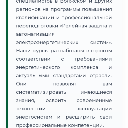
специалистов в Волжском и других
регионов на программы повышения
квалификации и профессиональной
переподготовки «Релейная защита и
автоматизация
🚚
Расчет логистики оригиналов:
электроэнергетических систем».
• Маршрут транзита:
~2 671 км
• Экспресс-доставка СДЭК / Почтой:
4–6 рабочих дней
Наши курсы разработаны в строгом
соответствии с требованиями
📜 Документы и аккредитация
ФИС ФРДО
энергетического комплекса и
актуальными стандартами отрасли.
Они позволят вам
🔍
Нажмите на документ для увеличения и просмотра
систематизировать имеющиеся
знания, освоить современные
технологии эксплуатации
энергосистем и расширить свои
профессиональные компетенции.