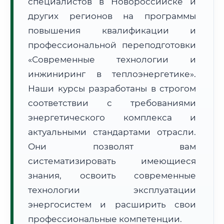
специалистов в Новороссийске и
других регионов на программы
повышения квалификации и
профессиональной переподготовки
«Современные технологии и
🚚
Расчет логистики оригиналов:
инжиниринг в теплоэнергетике».
• Маршрут транзита:
~3 365 км
• Экспресс-доставка СДЭК / Почтой:
5–7 рабочих дней
Наши курсы разработаны в строгом
соответствии с требованиями
📜 Документы и аккредитация
ФИС ФРДО
энергетического комплекса и
актуальными стандартами отрасли.
Они позволят вам
🔍
Нажмите на документ для увеличения и просмотра
систематизировать имеющиеся
знания, освоить современные
технологии эксплуатации
энергосистем и расширить свои
профессиональные компетенции.