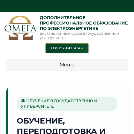
ДОПОЛНИТЕЛЬНОЕ
ПРОФЕССИОНАЛЬНОЕ ОБРАЗОВАНИЕ
ПО ЭЛЕКТРОЭНЕРГЕТИКЕ
дистанционные курсы в государственном
университете
ХОЧУ УЧИТЬСЯ
➜
Меню
💰 ПРОГРАММЫ И СТОИМОСТЬ
Стоимость по программам обучения "Электроэнергетика"
🏛 ОБУЧЕНИЕ В ГОСУДАРСТВЕННОМ
УНИВЕРСИТЕТЕ
⚓
ОБУЧЕНИЕ,
ПЕРЕПОДГОТОВКА И
Г. НОВОРОССИЙСК