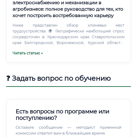
электроснабжению и механизации в
агробизнесе: полное руководство для тех, кто
хочет построить востребованную карьеру
Ниже представлен обзор ключевых мест
трудоустройства: 🌍 Географически наибольший спрос
сосредоточен в: Краснодарском крае Ставропольском
крае Белгородской, Воронежской, Курской областях
Республике Татарстан Поволжье и Западной Сибири
Читать статью →
Уровень заработной платы: от новичка до эксперта 💰
Заработная плата специалиста по электроснабжению и
механизации в агробизнесе существенно варьируется в
зависимости от опыта, региона и типа предприятия.
❓ Задать вопрос по обучению
Зарплата по регионам России ⚠️ Дополнительно к
окладу многие работодатели предлагают: служебное
жильё, компенсацию питания, надбавки за ночные смены
и работу в особых условиях. Как начать карьеру:
пошаговый план ✅ Вход в профессию реален даже без
профильного образования.
Есть вопросы по программе или
поступлению?
Оставьте сообщение — методист приемной
комиссии ответит вам в ближайшее время.