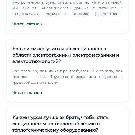
инструментом в руках специалиста, но не его заменой.
ИИ сможет: Анализировать данные с датчиков и
предсказывать возможные поломки (предиктивная
аналитика). Оптимизировать потребление
Читать статью →
электроэнергии в зависимости от погоды, времени суток
и производственного цикла.
Есть ли смысл учиться на специалиста в
области электротехники, электромеханики и
электротехнологий?
Как правило, для инженера требуется IV-V группа, для
техника — III-IV. Трудовая книжка или сведения о
трудовой деятельности.
Читать статью →
Какие курсы лучше выбрать, чтобы стать
специалистом по теплоснабжению и
теплотехническому оборудованию?