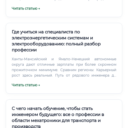
электрической энергии" лучше? Хотя каждая из смежных
Читать статью →
специальностей важна и престижна, у направления
"Передача и распределение" есть ключевое
преимущество – фундаментальность и системность.
Где учиться на специалиста по
электроэнергетическим системам и
электрооборудованию: полный разбор
профессии
Ханты-Мансийский и Ямало-Ненецкий автономные
округа дают отличные зарплаты при более скромном
прожиточном минимуме. Сравним регионы: Карьерный
рост здесь реальный. Путь от рядового инженера до
главного энергетика или руководителя проектного
Читать статью →
отдела занимает 8–15 лет.
С чего начать обучение, чтобы стать
инженером будущего: все о профессии в
области мехатроники для транспорта и
производств