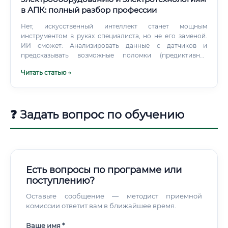
в АПК: полный разбор профессии
Нет, искусственный интеллект станет мощным
инструментом в руках специалиста, но не его заменой.
ИИ сможет: Анализировать данные с датчиков и
предсказывать возможные поломки (предиктивная
аналитика). Оптимизировать потребление
Читать статью →
электроэнергии в зависимости от погоды, времени суток
и производственного цикла.
❓ Задать вопрос по обучению
Есть вопросы по программе или
поступлению?
Оставьте сообщение — методист приемной
комиссии ответит вам в ближайшее время.
Ваше имя *