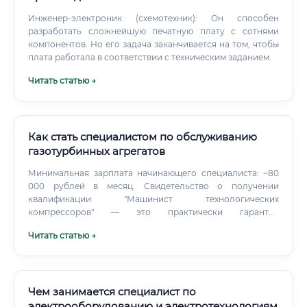
Инженер-электроник (схемотехник): Он способен
разработать сложнейшую печатную плату с сотнями
компонентов. Но его задача заканчивается на том, чтобы
плата работала в соответствии с техническим заданием.
Читать статью →
Как стать специалистом по обслуживанию
газотурбинных агрегатов
Минимальная зарплата начинающего специалиста: ~80
000 рублей в месяц. Свидетельство о получении
квалификации "Машинист технологических
компрессоров" — это практически гарантия
трудоустройства, особенно если кандидат готов к
Читать статью →
переезду или работе вахтовым методом. Компании
испытывают постоянный кадровый голод на
квалифицированных рабочих.
Чем занимается специалист по
электрооборудованию и электротехнологиям