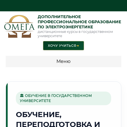
ДОПОЛНИТЕЛЬНОЕ
ПРОФЕССИОНАЛЬНОЕ ОБРАЗОВАНИЕ
ПО ЭЛЕКТРОЭНЕРГЕТИКЕ
дистанционные курсы в государственном
университете
ХОЧУ УЧИТЬСЯ
➜
Меню
💰 ПРОГРАММЫ И СТОИМОСТЬ
Стоимость по программам обучения "Электроэнергетика"
🏛 ОБУЧЕНИЕ В ГОСУДАРСТВЕННОМ
УНИВЕРСИТЕТЕ
🏰
ОБУЧЕНИЕ,
ПЕРЕПОДГОТОВКА И
Г. ПСКОВ