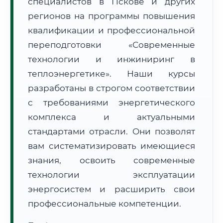
специалистов в Пскове и других
регионов на программы повышения
квалификации и профессиональной
переподготовки «Современные
технологии и инжиниринг в
🚚
Расчет логистики оригиналов:
теплоэнергетике». Наши курсы
• Маршрут транзита:
~3 279 км
• Экспресс-доставка СДЭК / Почтой:
5–7 рабочих дней
разработаны в строгом соответствии
с требованиями энергетического
📜 Документы и аккредитация
ФИС ФРДО
комплекса и актуальными
стандартами отрасли. Они позволят
вам систематизировать имеющиеся
🔍
Нажмите на документ для увеличения и просмотра
знания, освоить современные
технологии эксплуатации
энергосистем и расширить свои
профессиональные компетенции.