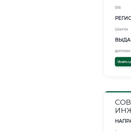
516
РЕГИО
Шахты
ВЫДА
диплом 
Узнать ц
СОВ
ИНЖ
НАПР