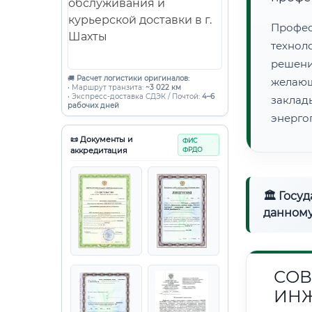
Профес
технол
решени
🚚
Расчет логистики оригиналов:
желающ
• Маршрут транзита:
~3 022 км
• Экспресс-доставка СДЭК / Почтой:
4–6
закла
рабочих дней
энерго
📜 Документы и
ФИС
аккредитация
ФРДО
🏛 Госу
данному
СОВ
ИНЖ