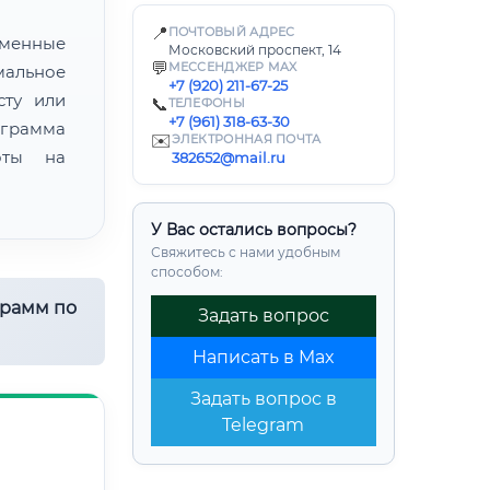
📍
ПОЧТОВЫЙ АДРЕС
еменные
Московский проспект, 14
💬
МЕССЕНДЖЕР MAX
мальное
+7 (920) 211-67-25
сту или
📞
ТЕЛЕФОНЫ
+7 (961) 318-63-30
ограмма
✉️
ЭЛЕКТРОННАЯ ПОЧТА
оты на
382652@mail.ru
У Вас остались вопросы?
Свяжитесь с нами удобным
способом:
грамм по
Задать вопрос
Написать в Max
Задать вопрос в
Telegram