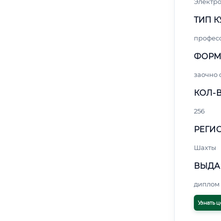
Электро
ТИП К
профес
ФОРМ
заочно
КОЛ-В
256
РЕГИО
Шахты
ВЫДА
диплом 
Узнать ц