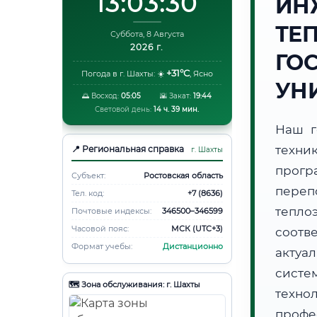
13:03:31
ИН
ТЕ
Суббота, 8 Августа
2026 г.
ГО
+31°C
Погода в г. Шахты:
☀️
,
Ясно
УН
🌅 Восход:
05:05
🌇 Закат:
19:44
Световой день:
14 ч. 39 мин.
Наш г
техни
📍 Региональная справка
г. Шахты
прогр
Субъект:
Ростовская область
переп
Тел. код:
+7 (8636)
тепло
Почтовые индексы:
346500–346599
Часовой пояс:
МСК (UTC+3)
соотв
Формат учебы:
Дистанционно
актуа
систе
🗺️ Зона обслуживания: г. Шахты
техно
профе