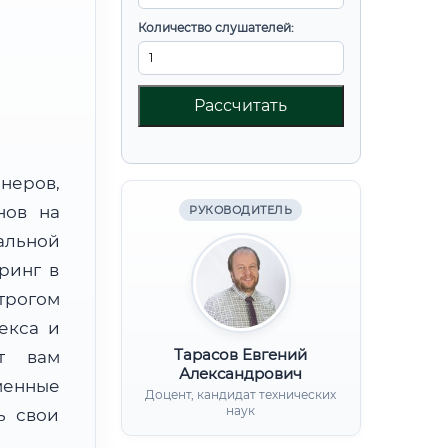
Количество слушателей:
Рассчитать
неров,
нов на
РУКОВОДИТЕЛЬ
альной
ринг в
трогом
екса и
Тарасов Евгений
ят вам
Александрович
менные
Доцент, кандидат технических
наук
ь свои