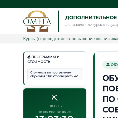
ДОПОЛНИТЕЛЬНОЕ 
дистанционные курсы в госуда
Курсы (переподготовка, повышение квалифика
💰 ПРОГРАММЫ И
СТОИМОСТЬ
🏛 ОБ
Стоимость по программам
ОБ
обучения "Электроэнергетика"
ПО
⛏️
ПО
Г. ШАХТЫ
СО
Точное местное время: