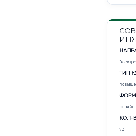
СОВ
ИНЖ
НАПР
Электро
ТИП К
повыше
ФОРМ
онлайн
КОЛ-В
72