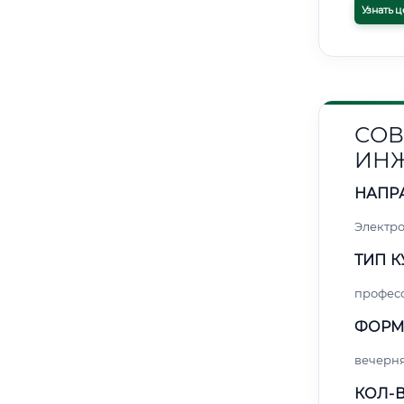
Узнать ц
СОВ
ИНЖ
НАПР
Электро
ТИП К
профес
ФОРМ
вечерн
КОЛ-В