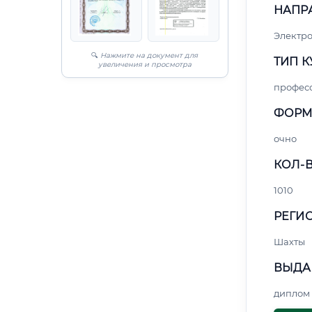
НАПР
Электро
🔍
Нажмите на документ для
ТИП К
увеличения и просмотра
профес
ФОРМ
очно
КОЛ-В
1010
РЕГИО
Шахты
ВЫДА
диплом 