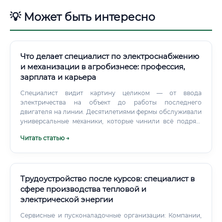
💡 Может быть интересно
Что делает специалист по электроснабжению
и механизации в агробизнесе: профессия,
зарплата и карьера
Специалист видит картину целиком — от ввода
электричества на объект до работы последнего
двигателя на линии. Десятилетиями фермы обслуживали
универсальные механики, которые чинили всё подряд.
Сейчас агропредприятия — это высокотехнологичные
Читать статью →
объекты с ПЛК-автоматикой, частотными
преобразователями, системами точного земледелия и
IoT-датчиками.
Трудоустройство после курсов: специалист в
сфере производства тепловой и
электрической энергии
Сервисные и пусконаладочные организации: Компании,