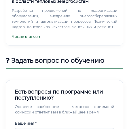
в области тепловых энергосистем
Разработка предложений по модернизации
оборудования, внедрению энергосберегающих
технологий и автоматизации процессов. Технический
надзор: Контроль за качеством монтажных и ремонтных
работ, проводимых подрядными организациями. Участие
Читать статью →
в пусконаладочных работах и приемке оборудования в
эксплуатацию.
❓ Задать вопрос по обучению
Есть вопросы по программе или
поступлению?
Оставьте сообщение — методист приемной
комиссии ответит вам в ближайшее время.
Ваше имя *