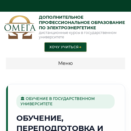
ДОПОЛНИТЕЛЬНОЕ
ПРОФЕССИОНАЛЬНОЕ ОБРАЗОВАНИЕ
ПО ЭЛЕКТРОЭНЕРГЕТИКЕ
дистанционные курсы в государственном
университете
ХОЧУ УЧИТЬСЯ
➜
Меню
💰 ПРОГРАММЫ И СТОИМОСТЬ
Стоимость по программам обучения "Электроэнергетика"
🏛 ОБУЧЕНИЕ В ГОСУДАРСТВЕННОМ
УНИВЕРСИТЕТЕ
⚓
ОБУЧЕНИЕ,
ПЕРЕПОДГОТОВКА И
Г. ВЛАДИВОСТОК