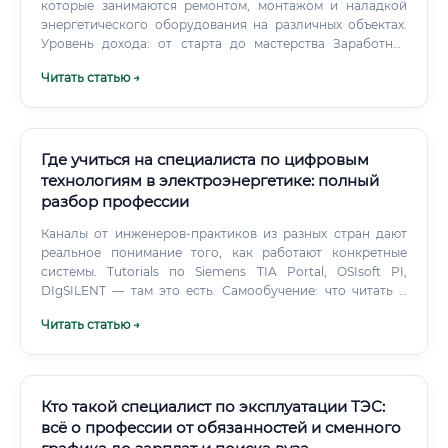
которые занимаются ремонтом, монтажом и наладкой
энергетического оборудования на различных объектах.
Уровень дохода: от старта до мастерства Заработная
плата в энергетике напрямую зависит от региона,
Читать статью →
размера предприятия, уровня квалификации
специалиста и графика работы.
Где учиться на специалиста по цифровым
технологиям в электроэнергетике: полный
разбор профессии
Каналы от инженеров-практиков из разных стран дают
реальное понимание того, как работают конкретные
системы. Tutorials по Siemens TIA Portal, OSIsoft PI,
DIgSILENT — там это есть. Самообучение: что читать и
изучать Несколько конкретных направлений для
Читать статью →
самостоятельного углубления: Стандарт IEC 61850 — это
библия цифровых подстанций.
Кто такой специалист по эксплуатации ТЭС:
всё о профессии от обязанностей и сменного