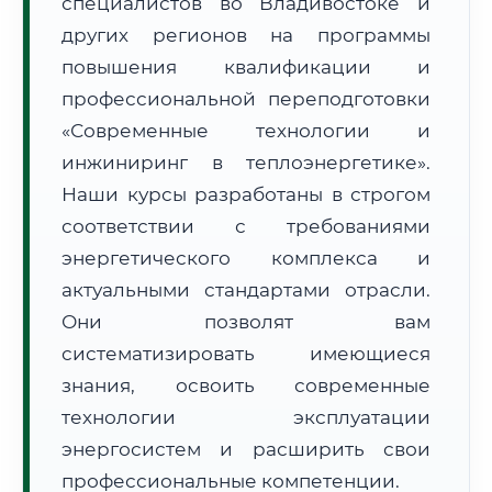
специалистов во Владивостоке и
других регионов на программы
повышения квалификации и
профессиональной переподготовки
«Современные технологии и
🚚
Расчет логистики оригиналов:
инжиниринг в теплоэнергетике».
• Маршрут транзита:
~3 714 км
• Экспресс-доставка СДЭК / Почтой:
5–7 рабочих дней
Наши курсы разработаны в строгом
соответствии с требованиями
📜 Документы и аккредитация
ФИС ФРДО
энергетического комплекса и
актуальными стандартами отрасли.
Они позволят вам
🔍
Нажмите на документ для увеличения и просмотра
систематизировать имеющиеся
знания, освоить современные
технологии эксплуатации
энергосистем и расширить свои
профессиональные компетенции.