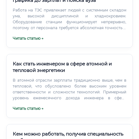
графика до зарплат и поиска вуза
Работа на ТЭС привлекает людей с системным складом
ума, высокой дисциплиной и хладнокровием.
Оборудование станции функционирует непрерывно,
поэтому от персонала требуется абсолютная точность в
выполнении инструкций и правил техники безопасности.
Читать статью →
Как стать инженером в сфере атомной и
тепловой энергетики
В атомной отрасли зарплаты традиционно выше, чем в
тепловой, что обусловлено более высоким уровнем
ответственности и сложности технологий. Примерный
уровень ежемесячного дохода инженера в сфере
атомной и тепловой энергетики (в рублях, до вычета
Читать статью →
налогов) Где платят больше всего? Атомная отрасль:
Госкорпорация "Росатом" и ее дочерние структуры
являются лидерами по уровню оплаты труда.
Кем можно работать, получив специальность