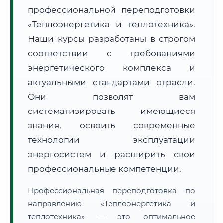
профессиональной переподготовки
«Теплоэнергетика и теплотехника».
Наши курсы разработаны в строгом
соответствии с требованиями
энергетического комплекса и
🚚
Расчет логистики оригиналов:
• Маршрут транзита:
~1 953 км
актуальными стандартами отрасли.
• Экспресс-доставка СДЭК / Почтой:
3–5 рабочих дней
Они позволят вам
📜 Документы и аккредитация
систематизировать имеющиеся
ФИС ФРДО
знания, освоить современные
технологии эксплуатации
энергосистем и расширить свои
🔍
Нажмите на документ для увеличения и просмотра
профессиональные компетенции.
Профессиональная переподготовка по
направлению «Теплоэнергетика и
теплотехника» — это оптимальное