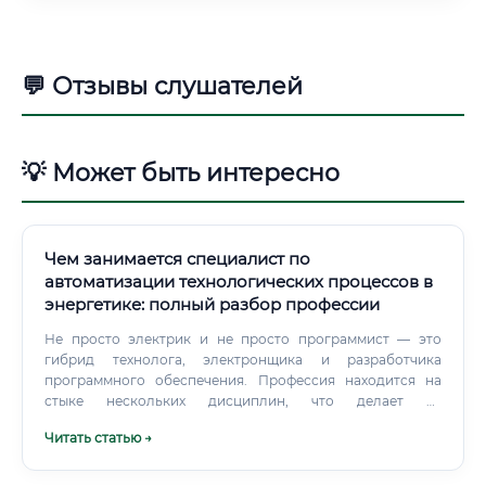
💬 Отзывы слушателей
💡 Может быть интересно
Чем занимается специалист по
автоматизации технологических процессов в
энергетике: полный разбор профессии
Не просто электрик и не просто программист — это
гибрид технолога, электронщика и разработчика
программного обеспечения. Профессия находится на
стыке нескольких дисциплин, что делает её
одновременно сложной и крайне востребованной.
Читать статью →
Такого специалиста можно встретить на тепловых,
атомных, гидроэлектростанциях, на подстанциях
электросетей, в котельных, на нефтеперерабатывающих