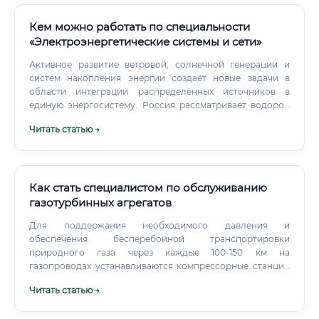
заводах с собственной генерацией, на промышленных
предприятиях с энергоёмким производством.
Кем можно работать по специальности
«Электроэнергетические системы и сети»
Активное развитие ветровой, солнечной генерации и
систем накопления энергии создаёт новые задачи в
области интеграции распределённых источников в
единую энергосистему. Россия рассматривает водород
как один из стратегических энергоносителей.
Читать статью →
Специалисты по электроэнергетике, освоившие смежные
компетенции, займут ключевые позиции в новой отрасли.
Как стать специалистом по обслуживанию
газотурбинных агрегатов
Для поддержания необходимого давления и
обеспечения бесперебойной транспортировки
природного газа через каждые 100-150 км на
газопроводах устанавливаются компрессорные станции
(КС). Сердцем любой компрессорной станции является
Читать статью →
газоперекачивающий агрегат (ГПА), в основе которого,
как правило, лежит мощная газовая турбина.