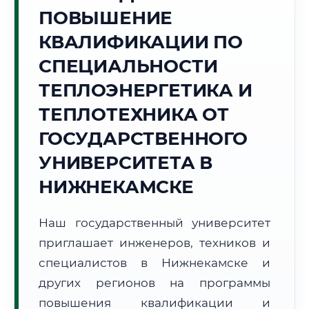
Точное местное время:
ПОВЫШЕНИЕ
23:55:01
КВАЛИФИКАЦИИ ПО
Суббота, 8 Августа
СПЕЦИАЛЬНОСТИ
2026 г.
ТЕПЛОЭНЕРГЕТИКА И
+20°C
Погода в г. Нижнекамск:
⛅
,
Переменная облачность
ТЕПЛОТЕХНИКА ОТ
🌅 Восход:
03:51
🌇 Закат:
19:24
Световой день:
15 ч. 33 мин.
ГОСУДАРСТВЕННОГО
УНИВЕРСИТЕТА В
📍 Региональная справка
г. Нижнекамск
НИЖНЕКАМСКЕ
Субъект:
Республика Татарстан
Тел. код:
+7 (8555)
Наш государственный университет
Почтовые индексы:
423570–423589
приглашает инженеров, техников и
Часовой пояс:
МСК (UTC+3)
Формат учебы:
специалистов в Нижнекамске и
Дистанционно
других регионов на программы
🗺️ Зона обслуживания: г. Нижнекамск
повышения квалификации и