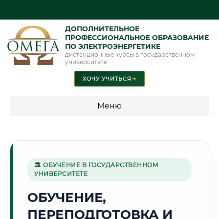
ДОПОЛНИТЕЛЬНОЕ
ПРОФЕССИОНАЛЬНОЕ ОБРАЗОВАНИЕ
ПО ЭЛЕКТРОЭНЕРГЕТИКЕ
дистанционные курсы в государственном
университете
ХОЧУ УЧИТЬСЯ
➜
Меню
💰 ПРОГРАММЫ И СТОИМОСТЬ
Стоимость по программам обучения "Электроэнергетика"
🏛 ОБУЧЕНИЕ В ГОСУДАРСТВЕННОМ
УНИВЕРСИТЕТЕ
🏭
ОБУЧЕНИЕ,
ПЕРЕПОДГОТОВКА И
Г. НИЖНЕКАМСК