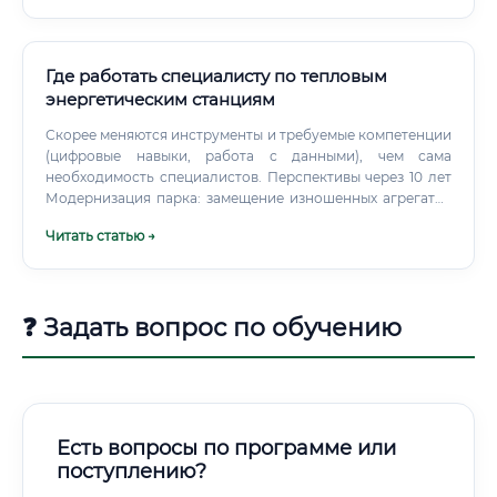
Где работать специалисту по тепловым
энергетическим станциям
Скорее меняются инструменты и требуемые компетенции
(цифровые навыки, работа с данными), чем сама
необходимость специалистов. Перспективы через 10 лет
Модернизация парка: замещение изношенных агрегатов
современными ПГУ, повышение КПД и экологических
Читать статью →
стандартов. Топливная структура: рост доли газа и
низкоуглеродных смесей (в отдельных проектах —
примеси водорода), развитие когенерации в городах,
локальная биомасса и RDF‑топливо там, где это
❓ Задать вопрос по обучению
экономически оправдано.
Есть вопросы по программе или
поступлению?