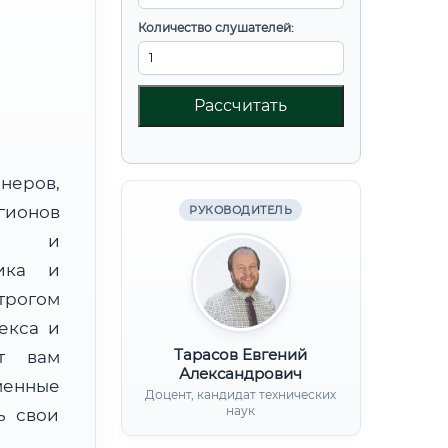
Количество слушателей:
Рассчитать
неров,
гионов
РУКОВОДИТЕЛЬ
ии и
тика и
рогом
екса и
Тарасов Евгений
ят вам
Александрович
менные
Доцент, кандидат технических
наук
ь свои