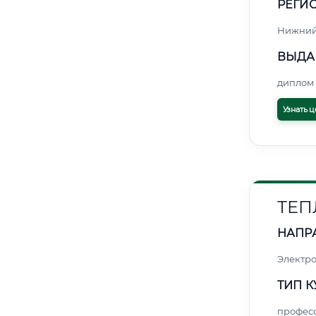
РЕГИО
Нижний
ВЫДА
диплом 
Узнать ц
ТЕП
НАПР
Электро
ТИП К
профес