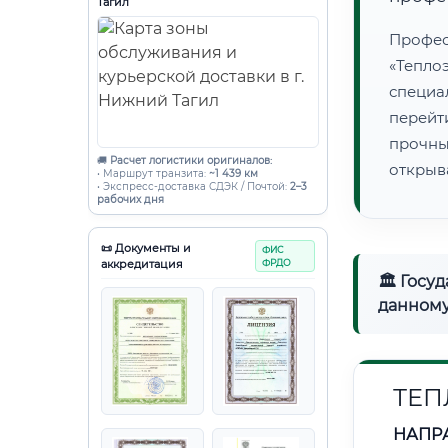
Тагил
Проф
«Тепло
специ
перейт
прочны
🚚
Расчет логистики оригиналов:
открыв
• Маршрут транзита:
~1 439 км
• Экспресс-доставка СДЭК / Почтой:
2–3
рабочих дня
📜 Документы и
ФИС
аккредитация
ФРДО
🏛 Госу
данному
ТЕП
НАПР