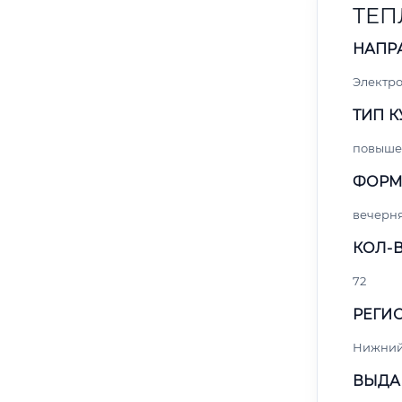
ТЕП
НАПР
Электро
ТИП К
повыше
ФОРМ
вечерн
КОЛ-В
72
РЕГИО
Нижний
ВЫДА