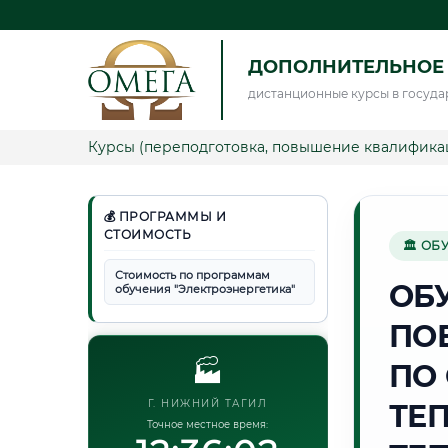
ДОПОЛНИТЕЛЬНОЕ 
дистанционные курсы в госуда
Курсы (переподготовка, повышение квалифика
💰 ПРОГРАММЫ И
СТОИМОСТЬ
🏛 ОБ
Стоимость по программам
ОБ
обучения "Электроэнергетика"
ПО
🏭
ПО
Г. НИЖНИЙ ТАГИЛ
ТЕ
Точное местное время: