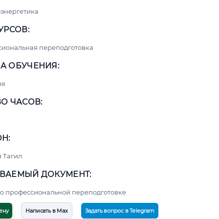
энергетика
УРСОВ:
сиональная переподготовка
А ОБУЧЕНИЯ:
яя
О ЧАСОВ:
Н:
 Тагил
ВАЕМЫЙ ДОКУМЕНТ:
о профессиональной переподготовке
ену
Написать в Max
Задать вопрос в Telegram