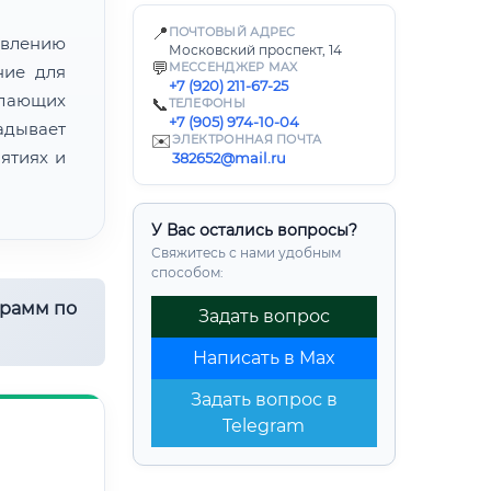
📍
ПОЧТОВЫЙ АДРЕС
лению
Московский проспект, 14
💬
МЕССЕНДЖЕР MAX
ние для
+7 (920) 211-67-25
лающих
📞
ТЕЛЕФОНЫ
+7 (905) 974-10-04
адывает
✉️
ЭЛЕКТРОННАЯ ПОЧТА
ятиях и
382652@mail.ru
У Вас остались вопросы?
Свяжитесь с нами удобным
способом:
грамм по
Задать вопрос
Написать в Max
Задать вопрос в
Telegram