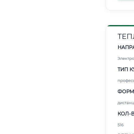
ТЕП
НАПР
Электро
ТИП К
профес
ФОРМ
дистан
КОЛ-В
516