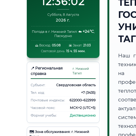
12:36:03
ТЕ
ГО
Суббота, 8 Августа
2026 г.
УН
+24°C
Погода в г. Нижний Тагил:
☁️
,
ТА
Пасмурно
🌅 Восход:
05:08
🌇 Закат:
21:03
Световой день:
15 ч. 55 мин.
Наш г
техни
📍 Региональная
г. Нижний
на 
справка
Тагил
профе
Субъект:
Свердловская область
тепл
Тел. код:
+7 (3435)
соотв
Почтовые индексы:
622000–622999
актуа
Часовой пояс:
МСК+2 (UTC+5)
Формат учебы:
Дистанционно
систе
техно
🗺️ Зона обслуживания: г. Нижний
профе