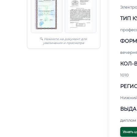
Электро
ТИП К
профес
🔍
Нажмите на документ для
ФОРМ
увеличения и просмотра
вечерн
КОЛ-В
1010
РЕГИО
Нижний
ВЫДА
диплом 
Узнать ц