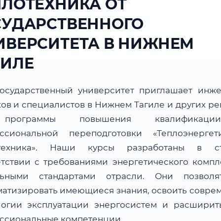
ПЛОТЕХНИКА ОТ
СУДАРСТВЕННОГО
ИВЕРСИТЕТА В НИЖНЕМ
ГИЛЕ
осударственный университет приглашает инже
ков и специалистов в Нижнем Тагиле и других ре
программы повышения квалификац
ссиональной переподготовки «Теплоэнерге
отехника». Наши курсы разработаны в ст
етствии с требованиями энергетического компл
льными стандартами отрасли. Они позвол
матизировать имеющиеся знания, освоить совре
логии эксплуатации энергосистем и расширит
ссиональные компетенции.