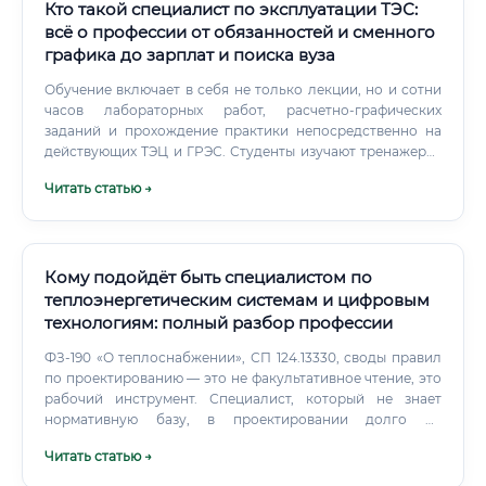
Кто такой специалист по эксплуатации ТЭС:
всё о профессии от обязанностей и сменного
графика до зарплат и поиска вуза
Обучение включает в себя не только лекции, но и сотни
часов лабораторных работ, расчетно-графических
заданий и прохождение практики непосредственно на
действующих ТЭЦ и ГРЭС. Студенты изучают тренажеры-
эмуляторы блочных щитов управления, на которых
Читать статью →
отрабатывают действия при пусках и авариях. Выбирая
между средним профессиональным и высшим
образованием, важно оценить свои долгосрочные
амбиции: Карьера в эксплуатации ТЭС требует терпения,
постоянного повышения квалификации и готовности
Кому подойдёт быть специалистом по
брать на себя ответственность за безопасность
теплоэнергетическим системам и цифровым
огромного объекта.
технологиям: полный разбор профессии
ФЗ-190 «О теплоснабжении», СП 124.13330, своды правил
по проектированию — это не факультативное чтение, это
рабочий инструмент. Специалист, который не знает
нормативную базу, в проектировании долго не
продержится. Сколько зарабатывают специалисты
Читать статью →
Зарплата сильно зависит от региона, опыта,
специализации и типа работодателя.