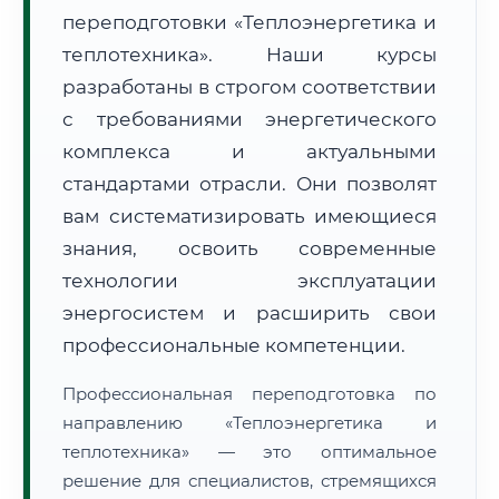
переподготовки «Теплоэнергетика и
теплотехника». Наши курсы
разработаны в строгом соответствии
с требованиями энергетического
комплекса и актуальными
🚚
Расчет логистики оригиналов:
• Маршрут транзита:
~2 450 км
стандартами отрасли. Они позволят
• Экспресс-доставка СДЭК / Почтой:
4–6 рабочих дней
вам систематизировать имеющиеся
📜 Документы и аккредитация
знания, освоить современные
ФИС ФРДО
технологии эксплуатации
энергосистем и расширить свои
профессиональные компетенции.
🔍
Нажмите на документ для увеличения и просмотра
Профессиональная переподготовка по
направлению «Теплоэнергетика и
теплотехника» — это оптимальное
решение для специалистов, стремящихся