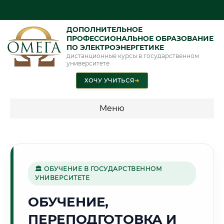
ДОПОЛНИТЕЛЬНОЕ
ПРОФЕССИОНАЛЬНОЕ ОБРАЗОВАНИЕ
ПО ЭЛЕКТРОЭНЕРГЕТИКЕ
дистанционные курсы в государственном
университете
ХОЧУ УЧИТЬСЯ
➜
Меню
💰 ПРОГРАММЫ И СТОИМОСТЬ
Стоимость по программам обучения "Электроэнергетика"
🏛 ОБУЧЕНИЕ В ГОСУДАРСТВЕННОМ
УНИВЕРСИТЕТЕ
🌳
ОБУЧЕНИЕ,
ПЕРЕПОДГОТОВКА И
Г. ПЕНЗА