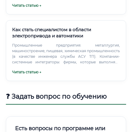
объекте и выйти на рынок труда в качестве специалиста
Читать статью →
начального уровня с зарплатой 45 000 – 65 000 рублей.
Однако «профи» в полном смысле слова — это уже 2–3
года практики.
Как стать специалистом в области
электропривода и автоматики
Промышленные предприятия: металлургия,
машиностроение, пищевая, химическая промышленность
(в качестве инженера службы АСУ ТП). Компании-
системные интеграторы: фирмы, которые выполняют
проекты по автоматизации "под ключ" для различных
Читать статью →
заказчиков.
❓ Задать вопрос по обучению
Есть вопросы по программе или