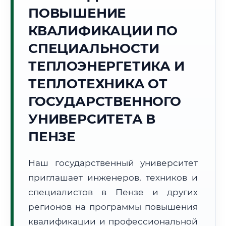
Точное местное время:
ПОВЫШЕНИЕ
19:18:12
КВАЛИФИКАЦИИ ПО
Суббота, 8 Августа
СПЕЦИАЛЬНОСТИ
2026 г.
ТЕПЛОЭНЕРГЕТИКА И
+25°C
Погода в г. Пенза:
☁️
,
Пасмурно
ТЕПЛОТЕХНИКА ОТ
🌅 Восход:
04:28
🌇 Закат:
19:42
Световой день:
15 ч. 14 мин.
ГОСУДАРСТВЕННОГО
УНИВЕРСИТЕТА В
📍 Региональная справка
г. Пенза
ПЕНЗЕ
Субъект:
Пензенская область
Тел. код:
+7 (8412)
Наш государственный университет
Почтовые индексы:
440000–440999
приглашает инженеров, техников и
Часовой пояс:
МСК (UTC+3)
Формат учебы:
специалистов в Пензе и других
Дистанционно
регионов на программы повышения
🗺️ Зона обслуживания: г. Пенза
квалификации и профессиональной