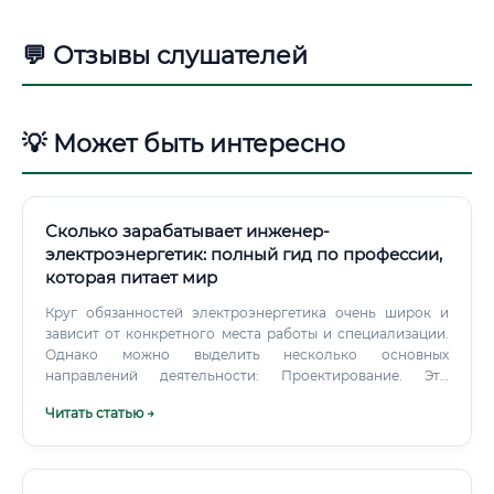
💬 Отзывы слушателей
💡 Может быть интересно
Сколько зарабатывает инженер-
электроэнергетик: полный гид по профессии,
которая питает мир
Круг обязанностей электроэнергетика очень широк и
зависит от конкретного места работы и специализации.
Однако можно выделить несколько основных
направлений деятельности: Проектирование. Это
разработка схем и планов новых объектов: линий
Читать статью →
электропередачи, трансформаторных подстанций,
систем электроснабжения промышленных предприятий,
жилых комплексов или даже целых микрорайонов.