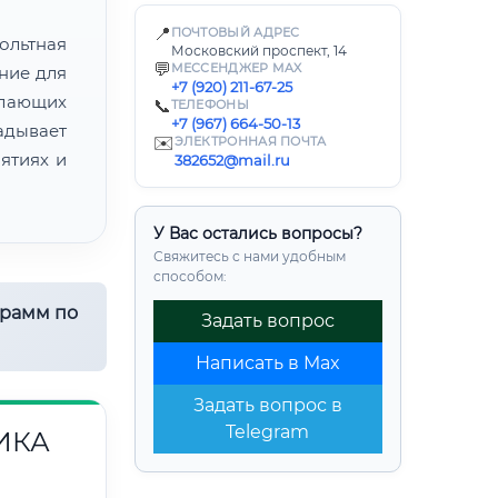
📍
ПОЧТОВЫЙ АДРЕС
ольтная
Московский проспект, 14
💬
МЕССЕНДЖЕР MAX
ние для
+7 (920) 211-67-25
лающих
📞
ТЕЛЕФОНЫ
+7 (967) 664-50-13
адывает
✉️
ЭЛЕКТРОННАЯ ПОЧТА
ятиях и
382652@mail.ru
У Вас остались вопросы?
Свяжитесь с нами удобным
способом:
грамм по
Задать вопрос
Написать в Max
Задать вопрос в
Telegram
ИКА