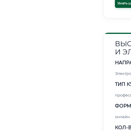
Узнать ц
ВЫС
И Э
НАПР
Электро
ТИП К
профес
ФОРМ
онлайн
КОЛ-В