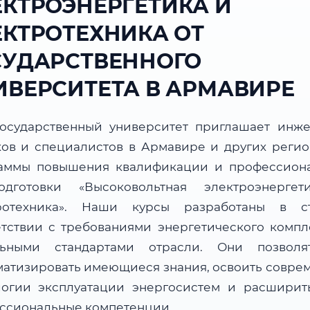
ЕКТРОЭНЕРГЕТИКА И
ЕКТРОТЕХНИКА ОТ
СУДАРСТВЕННОГО
ИВЕРСИТЕТА В АРМАВИРЕ
осударственный университет приглашает инже
ков и специалистов в Армавире и других регио
аммы повышения квалификации и профессион
одготовки «Высоковольтная электроэнерге
ротехника». Наши курсы разработаны в с
етствии с требованиями энергетического компл
льными стандартами отрасли. Они позвол
матизировать имеющиеся знания, освоить совре
логии эксплуатации энергосистем и расширит
ссиональные компетенции.