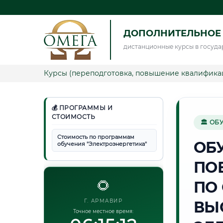
ДОПОЛНИТЕЛЬНОЕ 
дистанционные курсы в госуда
Курсы (переподготовка, повышение квалифика
💰 ПРОГРАММЫ И
СТОИМОСТЬ
🏛 ОБ
Стоимость по программам
ОБ
обучения "Электроэнергетика"
ПО
🌻
ПО
Г. АРМАВИР
ВЫ
Точное местное время: