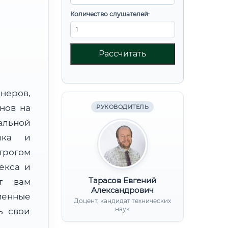
Количество слушателей:
Рассчитать
неров,
нов на
РУКОВОДИТЕЛЬ
альной
тика и
трогом
екса и
Тарасов Евгений
ят вам
Александрович
менные
Доцент, кандидат технических
наук
ь свои