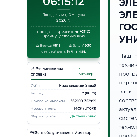
06:15:13
ЭЛ
ЭЛ
Понедельник, 10 Августа
2026 г.
ГО
+21°C
Погода в г. Армавир:
🌤️
,
УН
Преимущественно ясно
🌅 Восход:
05:11
🌇 Закат:
19:30
Световой день:
14 ч. 19 мин.
Наш г
техни
📍 Региональная
г.
прогр
справка
Армавир
переп
Субъект:
Краснодарский край
элект
Тел. код:
+7 (86137)
соотв
Почтовые индексы:
352900–352999
актуа
Часовой пояс:
МСК (UTC+3)
Формат учебы:
Дистанционно
систе
техно
🗺️ Зона обслуживания: г. Армавир
профе