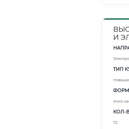
ВЫС
И Э
НАПР
Электро
ТИП К
повыше
ФОРМ
очно-за
КОЛ-В
72