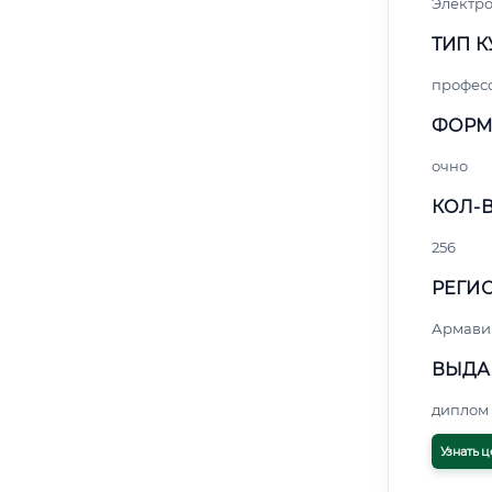
Электро
ТИП К
профес
ФОРМ
очно
КОЛ-В
256
РЕГИО
Армави
ВЫДА
диплом 
Узнать ц