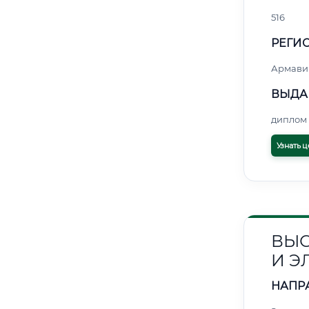
516
РЕГИО
Армави
ВЫДА
диплом 
Узнать ц
ВЫС
И Э
НАПР