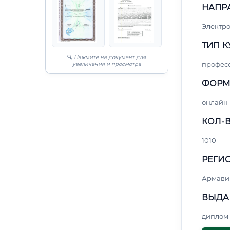
НАПР
Электро
ТИП К
🔍
Нажмите на документ для
профес
увеличения и просмотра
ФОРМ
онлайн
КОЛ-В
1010
РЕГИО
Армави
ВЫДА
диплом 