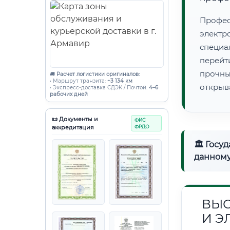
Профес
электр
специ
перейт
прочны
🚚
Расчет логистики оригиналов:
• Маршрут транзита:
~3 134 км
открыв
• Экспресс-доставка СДЭК / Почтой:
4–6
рабочих дней
📜 Документы и
ФИС
аккредитация
ФРДО
🏛 Госу
данному
ВЫС
И Э