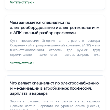
Читать статью →
связанной с эксплуатацией теплоэнергетического
оборудования.
Чем занимается специалист по
электрооборудованию и электротехнологиям
в АПК: полный разбор профессии
Суть профессии: Энергия для аграрного сектора
Современный агропромышленный комплекс (АПК) – это
высокотехнологичная отрасль, где ручной труд
стремительно заменяется автоматизированными
системами. От автоматических линий кормления и
Читать статью →
доильных аппаратов на животноводческих фермах до
систем капельного орошения, климат-контроля в
теплицах и зерносушильных комплексов – все это
требует бесперебойного и грамотно организованного
электроснабжения. Специалист по
Что делает специалист по электроснабжению
электрооборудованию и электротехнологиям в АПК – это
и механизации в агробизнесе: профессия,
ключевой инженерно-технический работник, который
зарплата и карьера
обеспечивает проектирование, монтаж, эксплуатацию,
обслуживание и модернизацию всех электрических
Зарплата: сколько платят на разных этапах карьеры
систем и технологического оборудования на
Давайте честно. Зарплата по уровню опыта (Россия,