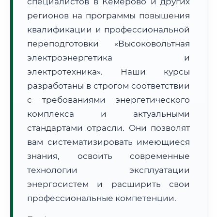
специалистов в Кемерово и других
регионов на программы повышения
квалификации и профессиональной
переподготовки «Высоковольтная
🚚
Расчет логистики оригиналов:
электроэнергетика и
• Маршрут транзита:
~204 км
• Экспресс-доставка СДЭК / Почтой:
1–2 рабочих дня
электротехника». Наши курсы
разработаны в строгом соответствии
📜 Документы и аккредитация
ФИС ФРДО
с требованиями энергетического
комплекса и актуальными
стандартами отрасли. Они позволят
🔍
Нажмите на документ для увеличения и просмотра
вам систематизировать имеющиеся
знания, освоить современные
технологии эксплуатации
энергосистем и расширить свои
профессиональные компетенции.