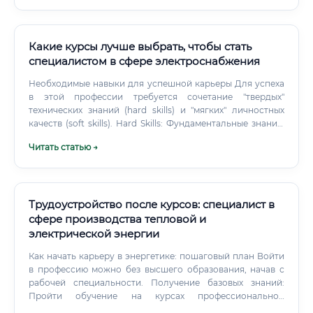
Какие курсы лучше выбрать, чтобы стать
специалистом в сфере электроснабжения
Необходимые навыки для успешной карьеры Для успеха
в этой профессии требуется сочетание "твердых"
технических знаний (hard skills) и "мягких" личностных
качеств (soft skills). Hard Skills: Фундаментальные знания:
Теоретические основы электротехники (ТОЭ),
Читать статью →
электрофизика, теория электрических цепей.
Нормативная база: Отличное знание ПУЭ (Правила
устройства электроустановок), ГОСТов, СНиПов и других
отраслевых стандартов.
Трудоустройство после курсов: специалист в
сфере производства тепловой и
электрической энергии
Как начать карьеру в энергетике: пошаговый план Войти
в профессию можно без высшего образования, начав с
рабочей специальности. Получение базовых знаний:
Пройти обучение на курсах профессиональной
переподготовки или в колледже по специальности,