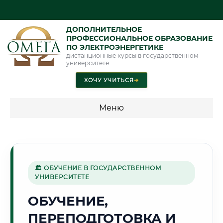
ДОПОЛНИТЕЛЬНОЕ
ПРОФЕССИОНАЛЬНОЕ ОБРАЗОВАНИЕ
ПО ЭЛЕКТРОЭНЕРГЕТИКЕ
дистанционные курсы в государственном
университете
ХОЧУ УЧИТЬСЯ
➜
Меню
💰 ПРОГРАММЫ И СТОИМОСТЬ
Стоимость по программам обучения "Электроэнергетика"
🏛 ОБУЧЕНИЕ В ГОСУДАРСТВЕННОМ
УНИВЕРСИТЕТЕ
⛏️
ОБУЧЕНИЕ,
ПЕРЕПОДГОТОВКА И
Г. КЕМЕРОВО