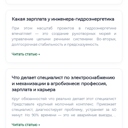
Какая зарплата у инженера-гидроэнергетика
При этом масштаб проектов в гидроэнергетике
впечатляет — это создание рукотворных морей и
управление целыми речными системами. Во-вторых,
долгосрочная стабильность и предсказуемость.
Читать статью →
Что делает специалист по электроснабжению
и механизации в агробизнесе: профессия,
зарплата и карьера
Круг обязанностей: что реально делает этот специалист
Представьте крупный молочный комплекс. Приезжает
специалист, диагностирует проблему, устраняет за 40
минут. Но 90% времени — это не аварийные выезды, а
плановая работа: ✅ Техническое обслуживание
Читать статью →
электроустановок по графику ✅ Проверка и замена