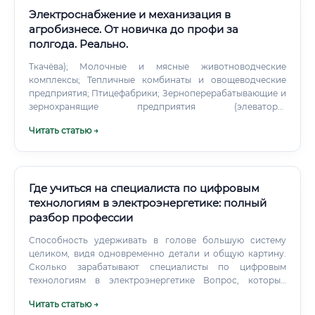
Электроснабжение и механизация в
агробизнесе. От новичка до профи за
полгода. Реально.
Ткачёва); Молочные и мясные животноводческие
комплексы; Тепличные комбинаты и овощеводческие
предприятия; Птицефабрики; Зерноперерабатывающие и
зернохранящие предприятия (элеваторы,
комбикормовые заводы); Фермерские хозяйства
Читать статью →
среднего и крупного масштаба; Сервисные и монтажные
организации, обслуживающие АПК; Проектные бюро и
инжиниринговые компании в сфере АПК;
Государственные структуры (Россельхознадзор, органы
Ростехнадзора в части надзора за электроустановками).
Где учиться на специалиста по цифровым
✅ Вакансии публикуются на платформах: hh.ru,
технологиям в электроэнергетике: полный
superjob.ru, agro.ru, специализированных Telegram-
разбор профессии
каналах АПК, порталах агрохолдингов.
Способность удерживать в голове большую систему
целиком, видя одновременно детали и общую картину.
Сколько зарабатывают специалисты по цифровым
технологиям в электроэнергетике Вопрос, который
интересует всех — и правильно.
Читать статью →