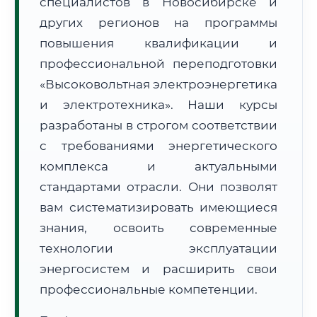
специалистов в Новосибирске и
других регионов на программы
повышения квалификации и
профессиональной переподготовки
«Высоковольтная электроэнергетика
🚚
Расчет логистики оригиналов:
и электротехника». Наши курсы
• Маршрут транзита:
~2 км
• Экспресс-доставка СДЭК / Почтой:
1 рабочий день
разработаны в строгом соответствии
с требованиями энергетического
📜 Документы и аккредитация
ФИС ФРДО
комплекса и актуальными
стандартами отрасли. Они позволят
вам систематизировать имеющиеся
🔍
Нажмите на документ для увеличения и просмотра
знания, освоить современные
технологии эксплуатации
энергосистем и расширить свои
профессиональные компетенции.