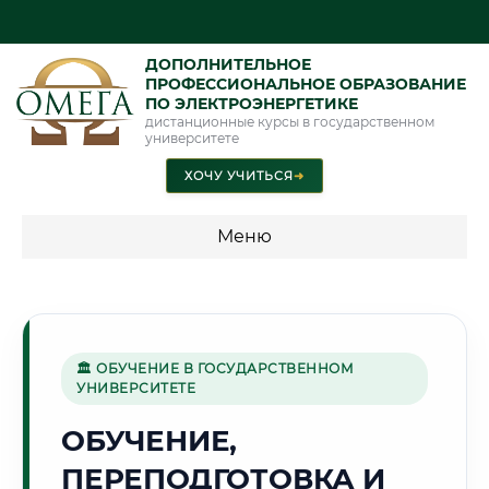
ДОПОЛНИТЕЛЬНОЕ
ПРОФЕССИОНАЛЬНОЕ ОБРАЗОВАНИЕ
ПО ЭЛЕКТРОЭНЕРГЕТИКЕ
дистанционные курсы в государственном
университете
ХОЧУ УЧИТЬСЯ
➜
Меню
💰 ПРОГРАММЫ И СТОИМОСТЬ
Стоимость по программам обучения "Электроэнергетика"
🏛 ОБУЧЕНИЕ В ГОСУДАРСТВЕННОМ
УНИВЕРСИТЕТЕ
🏙️
ОБУЧЕНИЕ,
ПЕРЕПОДГОТОВКА И
Г. НОВОСИБИРСК