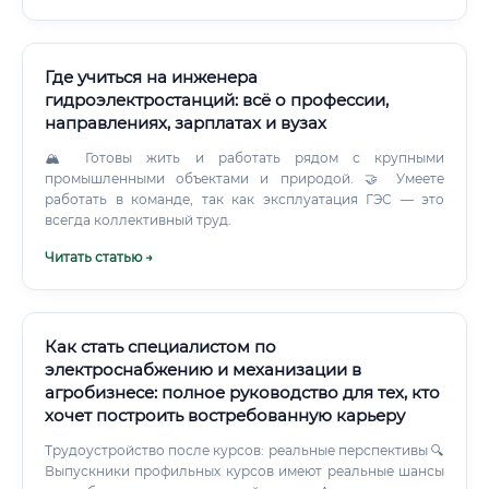
кабельных трасс, щитового оборудования ✅ Ремонт
электродвигателей, пусковой аппаратуры ✅ Настройка и
обслуживание автоматических систем управления ✅
Диагностика насосных станций, компрессорного
Где учиться на инженера
оборудования ✅ Участие в монтаже новых объектов ✅
гидроэлектростанций: всё о профессии,
Составление дефектных ведомостей и технической
направлениях, зарплатах и вузах
документации ✅ Контроль за энергопотреблением,
выявление перерасхода Плюс к этому — работа с
🏔 Готовы жить и работать рядом с крупными
подрядчиками при строительстве.
промышленными объектами и природой. 🤝 Умеете
работать в команде, так как эксплуатация ГЭС — это
всегда коллективный труд.
Читать статью →
Как стать специалистом по
электроснабжению и механизации в
агробизнесе: полное руководство для тех, кто
хочет построить востребованную карьеру
Трудоустройство после курсов: реальные перспективы 🔍
Выпускники профильных курсов имеют реальные шансы