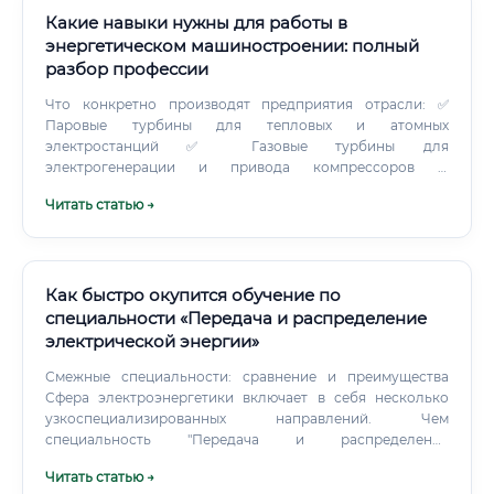
Какие навыки нужны для работы в
энергетическом машиностроении: полный
разбор профессии
Что конкретно производят предприятия отрасли: ✅
Паровые турбины для тепловых и атомных
электростанций ✅ Газовые турбины для
электрогенерации и привода компрессоров ✅
Гидравлические турбины для ГЭС ✅ Котлоагрегаты и
Читать статью →
парогенераторы ✅ Насосное оборудование высокого
давления ✅ Компрессорные установки ✅ Теплообменное
оборудование ✅ Ветроэнергетические установки ✅
Оборудование для атомных реакторов Отдельная важная
сфера — модернизация. Огромная часть электростанций
Как быстро окупится обучение по
в России и СНГ построена в советское время.
специальности «Передача и распределение
электрической энергии»
Смежные специальности: сравнение и преимущества
Сфера электроэнергетики включает в себя несколько
узкоспециализированных направлений. Чем
специальность "Передача и распределение
электрической энергии" лучше?
Читать статью →