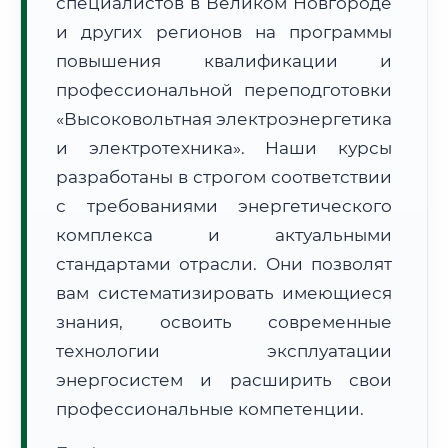
специалистов в Великом Новгороде
и других регионов на программы
повышения квалификации и
профессиональной переподготовки
«Высоковольтная электроэнергетика
🚚
Расчет логистики оригиналов:
и электротехника». Наши курсы
• Маршрут транзита:
~3 092 км
• Экспресс-доставка СДЭК / Почтой:
4–6 рабочих дней
разработаны в строгом соответствии
с требованиями энергетического
📜 Документы и аккредитация
ФИС ФРДО
комплекса и актуальными
стандартами отрасли. Они позволят
вам систематизировать имеющиеся
🔍
Нажмите на документ для увеличения и просмотра
знания, освоить современные
технологии эксплуатации
энергосистем и расширить свои
профессиональные компетенции.