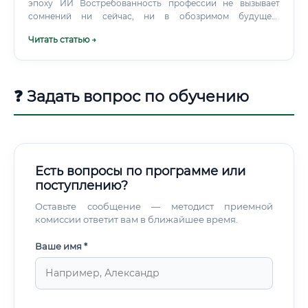
эпоху ИИ Востребованность профессии не вызывает
сомнений ни сейчас, ни в обозримом будущем.
Искусственный интеллект станет мощным инструментом
Читать статью →
в руках инженера-электрика, но не его заменой. ИИ-
помощник: ИИ сможет выполнять рутинные расчеты,
предлагать оптимальные конфигурации схем,
анализировать большие данные с датчиков для
❓ Задать вопрос по обучению
предиктивного обслуживания (предсказания поломок).
Есть вопросы по программе или
поступлению?
Оставьте сообщение — методист приемной
комиссии ответит вам в ближайшее время.
Ваше имя *