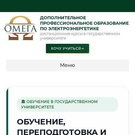
ДОПОЛНИТЕЛЬНОЕ
ПРОФЕССИОНАЛЬНОЕ ОБРАЗОВАНИЕ
ПО ЭЛЕКТРОЭНЕРГЕТИКЕ
дистанционные курсы в государственном
университете
ХОЧУ УЧИТЬСЯ
➜
Меню
💰 ПРОГРАММЫ И СТОИМОСТЬ
Стоимость по программам обучения "Электроэнергетика"
🏛 ОБУЧЕНИЕ В ГОСУДАРСТВЕННОМ
УНИВЕРСИТЕТЕ
🏰
ОБУЧЕНИЕ,
ПЕРЕПОДГОТОВКА И
Г. ВЕЛИКИЙ НОВГОРОД