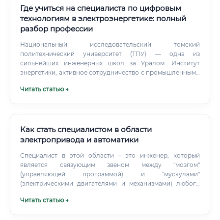
Где учиться на специалиста по цифровым
технологиям в электроэнергетике: полный
разбор профессии
Национальный исследовательский томский
политехнический университет (ТПУ) — одна из
сильнейших инженерных школ за Уралом. Институт
энергетики, активное сотрудничество с промышленными
партнёрами. НИЯУ МИФИ — если интересует ядерная
Читать статью →
энергетика + цифровые технологии, это лучший выбор.
Как стать специалистом в области
электропривода и автоматики
Специалист в этой области – это инженер, который
является связующим звеном между "мозгом"
(управляющей программой) и "мускулами"
(электрическими двигателями и механизмами) любого
технологического процесса. Суть профессии
Читать статью →
заключается в создании, наладке и обслуживании
систем, которые заставляют оборудование работать в