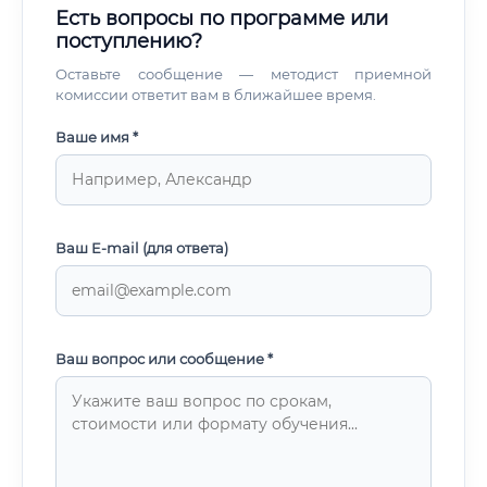
вентиляция, отопление; Участие в закупке нового
Есть вопросы по программе или
оборудования, составлении технических заданий;
поступлению?
Инструктаж персонала по правилам
электробезопасности; Взаимодействие с
Оставьте сообщение — методист приемной
энергоснабжающими организациями, участие в
комиссии ответит вам в ближайшее время.
проверках и испытаниях. 💡 На крупных агрокомплексах
специалист нередко руководит бригадой электриков и
Ваше имя *
слесарей, планирует графики ТО и несёт ответственность
за электробезопасность всего предприятия.
Ваш E-mail (для ответа)
Ваш вопрос или сообщение *