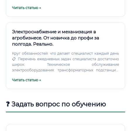
очень полезный раздел.
Читать статью →
Электроснабжение и механизация в
агробизнесе. От новичка до профи за
полгода. Реально.
Круг обязанностей: что делает специалист каждый день
📋 Перечень ежедневных задач специалиста достаточно
широк: Техническое обслуживание
электрооборудования: трансформаторных подстанций,
электродвигателей, распределительных щитов,
Читать статью →
кабельных линий; Монтаж и наладка систем автоматики,
систем управления технологическими процессами
(АСУТП); Диагностика неисправностей и оперативное их
устранение; Ведение технической документации:
❓ Задать вопрос по обучению
журналов осмотров, дефектных ведомостей, паспортов
оборудования; Контроль за потреблением
электроэнергии, разработка мер по её экономии;
Организация и надзор за механизированными
процессами: кормораздача, поение, уборка навоза,