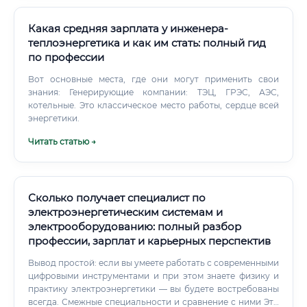
автономном или полуавтономном режиме с высокой
точностью, скоростью и эффективностью. Если
упростить, то: Электропривод – это система,
Какая средняя зарплата у инженера-
преобразующая электрическую энергию в механическое
теплоэнергетика и как им стать: полный гид
движение.
по профессии
Вот основные места, где они могут применить свои
знания: Генерирующие компании: ТЭЦ, ГРЭС, АЭС,
котельные. Это классическое место работы, сердце всей
энергетики.
Читать статью →
Сколько получает специалист по
электроэнергетическим системам и
электрооборудованию: полный разбор
профессии, зарплат и карьерных перспектив
Вывод простой: если вы умеете работать с современными
цифровыми инструментами и при этом знаете физику и
практику электроэнергетики — вы будете востребованы
всегда. Смежные специальности и сравнение с ними Это