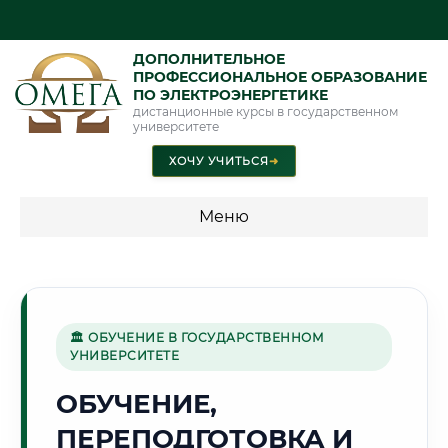
ДОПОЛНИТЕЛЬНОЕ
ПРОФЕССИОНАЛЬНОЕ ОБРАЗОВАНИЕ
ПО ЭЛЕКТРОЭНЕРГЕТИКЕ
дистанционные курсы в государственном
университете
ХОЧУ УЧИТЬСЯ
➜
Меню
💰 ПРОГРАММЫ И СТОИМОСТЬ
Стоимость по программам обучения "Электроэнергетика"
🏛 ОБУЧЕНИЕ В ГОСУДАРСТВЕННОМ
УНИВЕРСИТЕТЕ
🏭
ОБУЧЕНИЕ,
ПЕРЕПОДГОТОВКА И
Г. ЕКАТЕРИНБУРГ