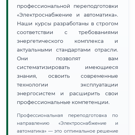
профессиональной переподготовки
«Электроснабжение и автоматика».
Наши курсы разработаны в строгом
соответствии с требованиями
энергетического комплекса и
🚚
Расчет логистики оригиналов:
• Маршрут транзита:
~1 398 км
актуальными стандартами отрасли.
• Экспресс-доставка СДЭК / Почтой:
2–3 рабочих дня
Они позволят вам
📜 Документы и аккредитация
систематизировать имеющиеся
ФИС ФРДО
знания, освоить современные
технологии эксплуатации
энергосистем и расширить свои
🔍
Нажмите на документ для увеличения и просмотра
профессиональные компетенции.
Профессиональная переподготовка по
направлению «Электроснабжение и
автоматика» — это оптимальное решение