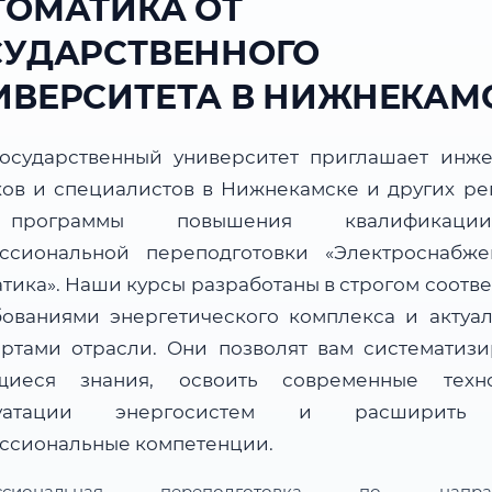
ТОМАТИКА ОТ
СУДАРСТВЕННОГО
ИВЕРСИТЕТА В НИЖНЕКАМ
осударственный университет приглашает инже
ков и специалистов в Нижнекамске и других ре
программы повышения квалификац
ссиональной переподготовки «Электроснабж
тика». Наши курсы разработаны в строгом соотв
бованиями энергетического комплекса и актуа
артами отрасли. Они позволят вам систематизи
иеся знания, освоить современные техн
луатации энергосистем и расширить
ссиональные компетенции.
ессиональная переподготовка по направ