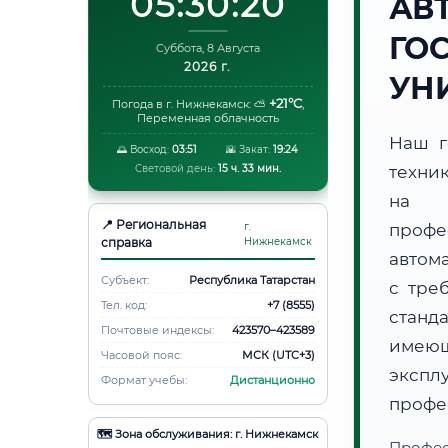
05:30:21
АВ
ГО
Суббота, 8 Августа
2026 г.
УН
+21°C
Погода в г. Нижнекамск:
⛅
,
Переменная облачность
Наш г
🌅 Восход:
03:51
🌇 Закат:
19:24
Световой день:
15 ч. 33 мин.
техни
на 
📍 Региональная
г.
профе
справка
Нижнекамск
автома
Субъект:
Республика Татарстан
с тре
Тел. код:
+7 (8555)
станд
Почтовые индексы:
423570–423589
имеющ
Часовой пояс:
МСК (UTC+3)
эксп
Формат учебы:
Дистанционно
профе
🗺️ Зона обслуживания: г. Нижнекамск
Проф