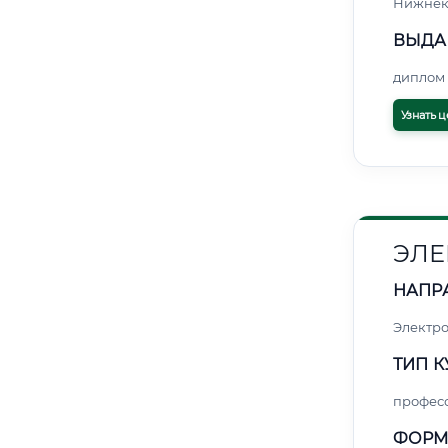
Нижнек
ВЫДА
диплом 
Узнать ц
ЭЛЕ
НАПР
Электро
ТИП К
профес
ФОРМ