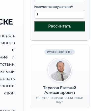
Количество слушателей:
СКЕ
Рассчитать
неров,
гионов
ии и
РУКОВОДИТЕЛЬ
ение и
етствии
льными
ровать
ологии
Тарасов Евгений
Александрович
 свои
Доцент, кандидат технических
наук
лению