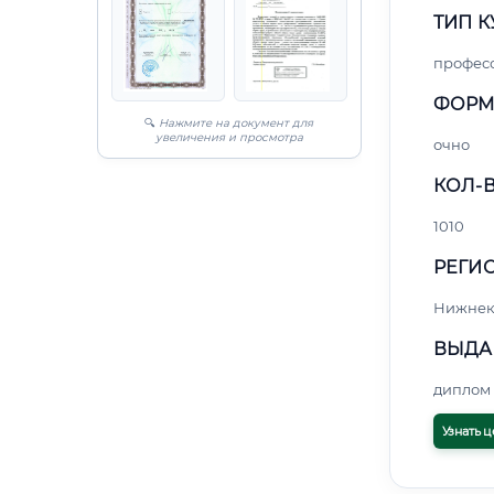
ТИП К
профес
ФОРМ
🔍
Нажмите на документ для
увеличения и просмотра
очно
КОЛ-В
1010
РЕГИО
Нижнек
ВЫДА
диплом 
Узнать ц