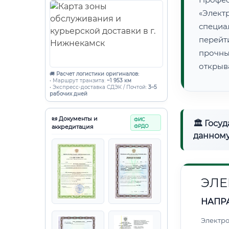
«Элект
специ
перейт
прочны
открыв
🚚
Расчет логистики оригиналов:
• Маршрут транзита:
~1 953 км
• Экспресс-доставка СДЭК / Почтой:
3–5
рабочих дней
📜 Документы и
ФИС
🏛 Госу
аккредитация
ФРДО
данному
ЭЛЕ
НАПР
Электро