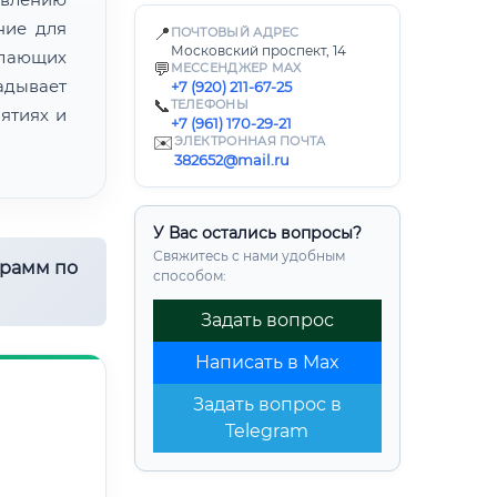
ние для
📍
ПОЧТОВЫЙ АДРЕС
Московский проспект, 14
лающих
💬
МЕССЕНДЖЕР MAX
адывает
+7 (920) 211-67-25
📞
ТЕЛЕФОНЫ
ятиях и
+7 (961) 170-29-21
✉️
ЭЛЕКТРОННАЯ ПОЧТА
382652@mail.ru
У Вас остались вопросы?
Свяжитесь с нами удобным
грамм по
способом:
Задать вопрос
Написать в Max
Задать вопрос в
Telegram