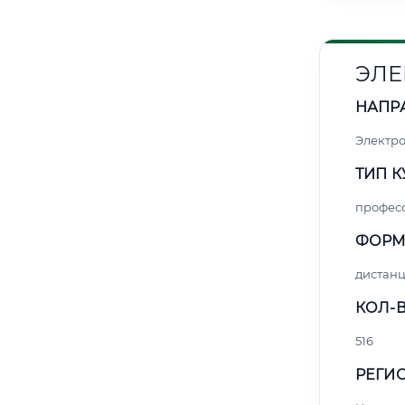
ЭЛЕ
НАПР
Электро
ТИП К
профес
ФОРМ
дистан
КОЛ-В
516
РЕГИО