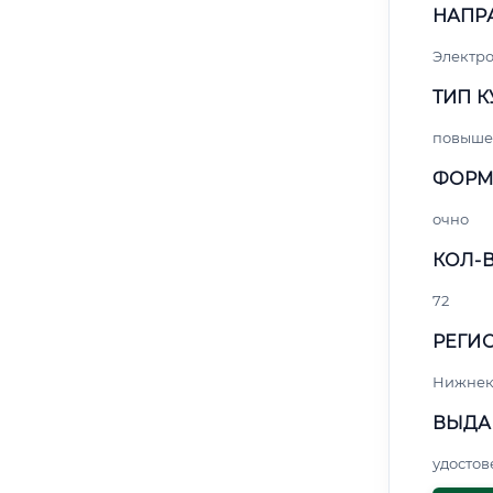
НАПР
Электро
ТИП К
повыше
ФОРМ
очно
КОЛ-В
72
РЕГИО
Нижнек
ВЫДА
удосто