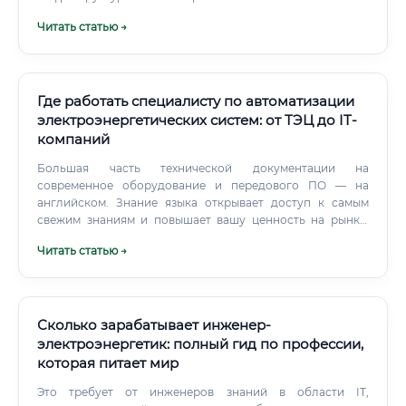
спада. В отличие от узкоспециализированного
Читать статью →
специалиста КИПиА или слесаря, оперативный персонал
видит всю технологическую цепочку и управляет
огромной мощностью, что дает несравнимое чувство
причастности к большому и важному делу.
Где работать специалисту по автоматизации
электроэнергетических систем: от ТЭЦ до IT-
компаний
Большая часть технической документации на
современное оборудование и передового ПО — на
английском. Знание языка открывает доступ к самым
свежим знаниям и повышает вашу ценность на рынке.
Прошли базовый курс по контроллерам Siemens в
Читать статью →
университете?
Сколько зарабатывает инженер-
электроэнергетик: полный гид по профессии,
которая питает мир
Это требует от инженеров знаний в области IT,