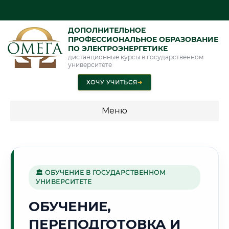
ДОПОЛНИТЕЛЬНОЕ
ПРОФЕССИОНАЛЬНОЕ ОБРАЗОВАНИЕ
ПО ЭЛЕКТРОЭНЕРГЕТИКЕ
дистанционные курсы в государственном
университете
ХОЧУ УЧИТЬСЯ
➜
Меню
💰 ПРОГРАММЫ И СТОИМОСТЬ
Стоимость по программам обучения "Электроэнергетика"
🏛 ОБУЧЕНИЕ В ГОСУДАРСТВЕННОМ
УНИВЕРСИТЕТЕ
🛢️
ОБУЧЕНИЕ,
ПЕРЕПОДГОТОВКА И
Г. НИЖНЕВАРТОВСК