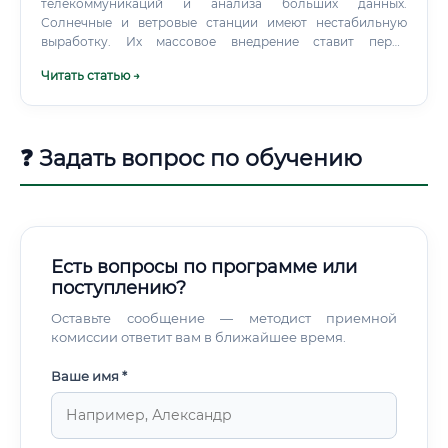
телекоммуникаций и анализа больших данных.
Солнечные и ветровые станции имеют нестабильную
выработку. Их массовое внедрение ставит перед
энергетиками сложнейшие задачи по обеспечению
Читать статью →
стабильности всей системы, разработке систем
накопления энергии и прогнозированию генерации.
❓ Задать вопрос по обучению
Есть вопросы по программе или
поступлению?
Оставьте сообщение — методист приемной
комиссии ответит вам в ближайшее время.
Ваше имя *