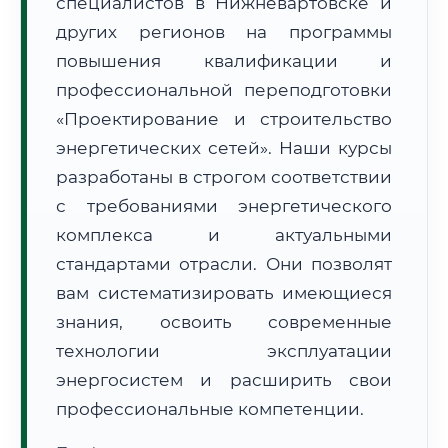
специалистов в Нижневартовске и
других регионов на программы
повышения квалификации и
профессиональной переподготовки
«Проектирование и строительство
🚚
Расчет логистики оригиналов:
энергетических сетей». Наши курсы
• Маршрут транзита:
~755 км
• Экспресс-доставка СДЭК / Почтой:
1–2 рабочих дня
разработаны в строгом соответствии
с требованиями энергетического
📜 Документы и аккредитация
ФИС ФРДО
комплекса и актуальными
стандартами отрасли. Они позволят
вам систематизировать имеющиеся
🔍
Нажмите на документ для увеличения и просмотра
знания, освоить современные
технологии эксплуатации
энергосистем и расширить свои
профессиональные компетенции.