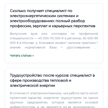
Сколько получает специалист по
электроэнергетическим системам и
электрооборудованию: полный разбор
профессии, зарплат и карьерных перспектив
Выпускник вуза или колледжа по профильной
специальности — 40 000–70 000 ₽ в регионах, 65 000–90
000 ₽ в Москве. ⚠️ Ключевой момент: наличие практики +
знание нормативной базы + удостоверение по
электробезопасности — это три кита, на которых стоит
Читать статью →
первая нормальная зарплата в профессии.
Предположим, вы потратили 100 000 рублей на курсы
профессиональной переподготовки
продолжительностью 9 месяцев.
Трудоустройство после курсов: специалист в
сфере производства тепловой и
электрической энергии
В отличие от электромонтажника, чья работа часто носит
проектный характер, энергетик трудоустроен на одном
крупном предприятии, которое является основой
инфраструктуры и не закроется из-за экономического